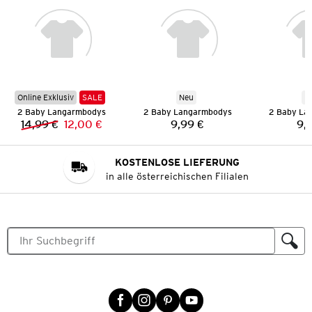
Online Exklusiv
SALE
Neu
N
2 Baby Langarmbodys
2 Baby Langarmbodys
2 Baby La
14,99 €
12,00 €
9,99 €
9,
Vorheriger Preis:
Neuer Preis:
Preis:
KOSTENLOSE LIEFERUNG
in alle österreichischen Filialen