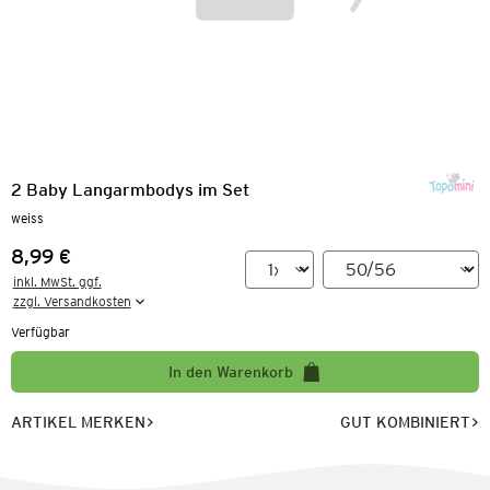
2 Baby Langarmbodys im Set
weiss
8,99 €
Preis:
inkl. MwSt. ggf.

zzgl. Versandkosten
Verfügbar
In den Warenkorb
ARTIKEL MERKEN
GUT KOMBINIERT