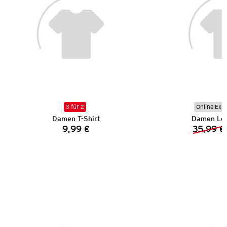
3 für 2
Online Exkl
Damen T-Shirt
Damen Lei
9,99 €
35,99 €
Preis: