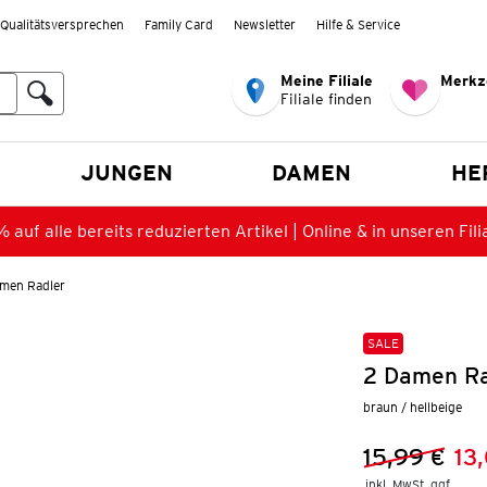
Qualitätsversprechen
Family Card
Newsletter
Hilfe & Service
Meine Filiale
Merkz
Filiale finden
en
JUNGEN
DAMEN
HE
 auf alle bereits reduzierten Artikel | Online & in unseren Fili
men Radler
SALE
2 Damen Ra
braun / hellbeige
15,99 €
13
Vorheriger 
Neuer Preis
inkl. MwSt. ggf.
