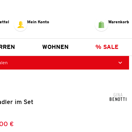
ettel
Mein Konto
Warenkorb
RREN
WOHNEN
% SALE
alen
dler im Set
,00 €
Preis:
: