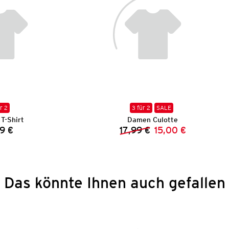
r 2
3 für 2
SALE
T-Shirt
Damen Culotte
9 €
17,99 €
15,00 €
Preis:
Vorheriger Preis:
Neuer Preis:
Das könnte Ihnen auch gefallen