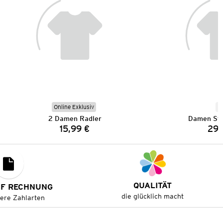
Online Exklusiv
N
2 Damen Radler
Damen Str
15,99 €
29,
Preis:
QUALITÄT
UF RECHNUNG
die glücklich macht
tere Zahlarten