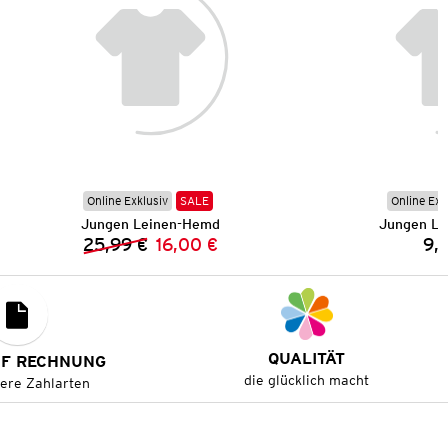
Online Exklusiv
SALE
Online Exk
Jungen Leinen-Hemd
Jungen La
25,99 €
16,00 €
9,
Vorheriger Preis:
Neuer Preis:
QUALITÄT
UF RECHNUNG
die glücklich macht
tere Zahlarten