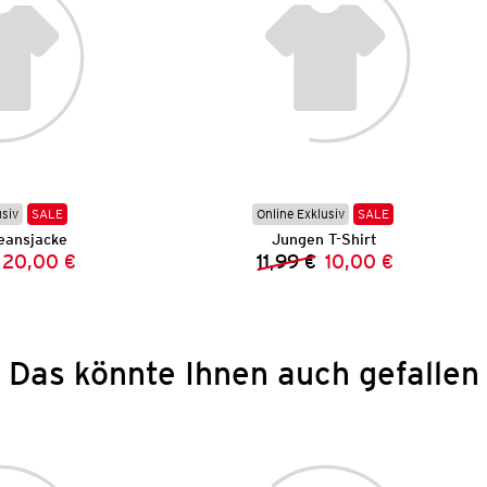
usiv
SALE
Online Exklusiv
SALE
eansjacke
Jungen T-Shirt
20,00 €
11,99 €
10,00 €
Vorheriger Preis:
Neuer Preis:
Vorheriger Preis:
Neuer Preis:
Das könnte Ihnen auch gefallen