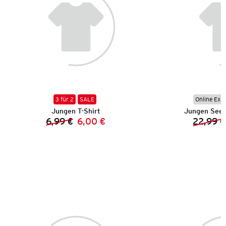
3 für 2
SALE
Online Exkl
Jungen T-Shirt
Jungen See
6,99 €
6,00 €
22,99 €
Vorheriger Preis:
Neuer Preis: