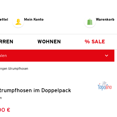
ettel
Mein Konto
Warenkorb
RREN
WOHNEN
% SALE
alen
ungen Strumpfhosen
trumpfhosen im Doppelpack
un
00 €
Preis:
: