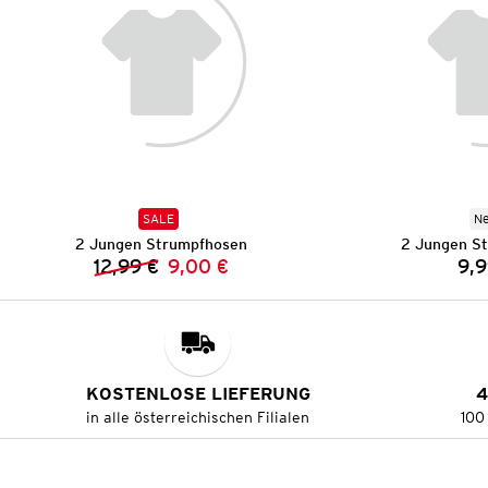
SALE
N
2 Jungen Strumpfhosen
2 Jungen S
12,99 €
9,00 €
9,9
Vorheriger Preis:
Neuer Preis:
KOSTENLOSE LIEFERUNG
4
in alle österreichischen Filialen
100