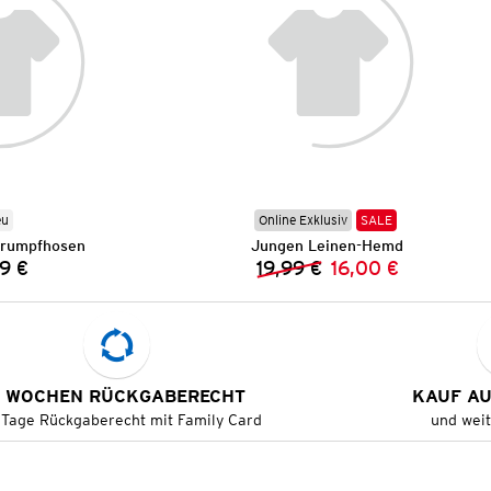
eu
Online Exklusiv
SALE
trumpfhosen
Jungen Leinen-Hemd
9 €
19,99 €
16,00 €
Preis:
Vorheriger Preis:
Neuer Preis:
 WOCHEN RÜCKGABERECHT
KAUF A
 Tage Rückgaberecht mit Family Card
und wei