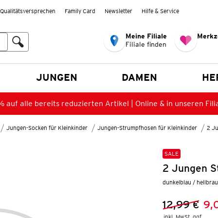
Qualitätsversprechen
Family Card
Newsletter
Hilfe & Service
Meine Filiale
Merkz
Filiale finden
en
JUNGEN
DAMEN
HE
 auf alle bereits reduzierten Artikel | Online & in unseren Fili
Jungen-Socken für Kleinkinder
Jungen-Strumpfhosen für Kleinkinder
2 J
SALE
2 Jungen S
dunkelblau / hellbra
12,99 €
9,
Vorheriger 
Neuer Preis
inkl. MwSt. ggf.
