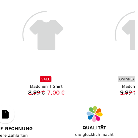
SALE
Online Exkl
Mädchen T-Shirt
Mädchen
8,99 €
7,00 €
9,99 €
Vorheriger Preis:
Neuer Preis:
QUALITÄT
UF RECHNUNG
die glücklich macht
tere Zahlarten