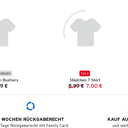
Exklusiv
SALE
 Bustiers
Mädchen T-Shirt
99 €
8,99 €
7,00 €
Preis:
Vorheriger Preis:
Neuer Preis:
 WOCHEN RÜCKGABERECHT
KAUF A
 Tage Rückgaberecht mit Family Card
und wei