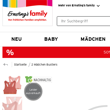
Mehr von Ernsting’s family
Keine Suchvorschläge gefund
NEU
BABY
MÄDCHEN
50%
Startseite
2 Mädchen Bustiers
NACHHALTIG
Leider
Artikel leider ausverkauft
ausverkauft