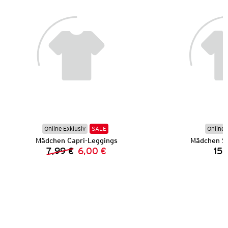
Online Exklusiv
SALE
Online 
Mädchen Capri-Leggings
Mädchen Sp
7,99 €
6,00 €
15,
Vorheriger Preis:
Neuer Preis: