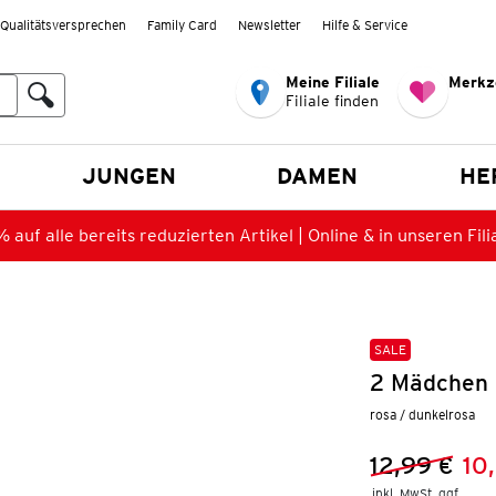
Qualitätsversprechen
Family Card
Newsletter
Hilfe & Service
Meine Filiale
Merkz
Filiale finden
en
JUNGEN
DAMEN
HE
 auf alle bereits reduzierten Artikel | Online & in unseren Fili
SALE
2 Mädchen 
rosa / dunkelrosa
12,99 €
10
Vorheriger 
Neuer Preis
inkl. MwSt. ggf.
