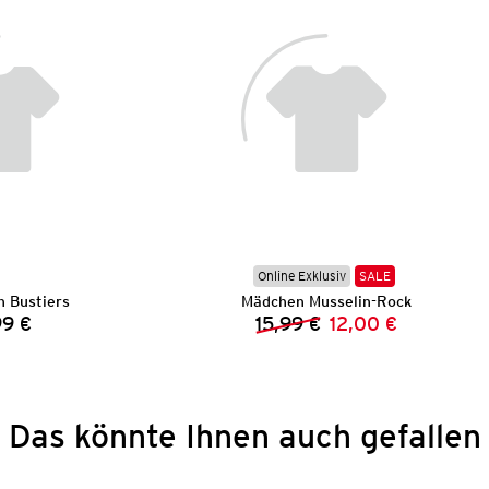
Online Exklusiv
SALE
 Bustiers
Mädchen Musselin-Rock
99 €
15,99 €
12,00 €
Preis:
Vorheriger Preis:
Neuer Preis:
Das könnte Ihnen auch gefallen