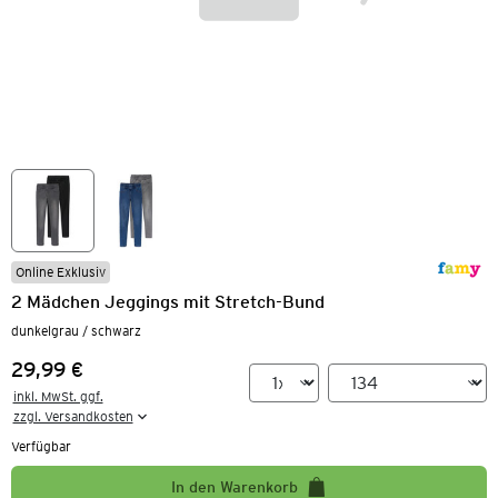
Online Exklusiv
2 Mädchen Jeggings mit Stretch-Bund
dunkelgrau / schwarz
29,99 €
Preis:
inkl. MwSt. ggf.

zzgl. Versandkosten
Verfügbar
In den Warenkorb