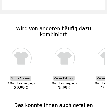
Wird von anderen häufig dazu
kombiniert
Online Exklusiv
Online Exklusiv
Online 
3 Mädchen Jeggings
Mädchen Jeggings
Mädchen
39,99 €
15,99 €
17,
Preis:
Preis:
Das könnte Ihnen auch gefallen