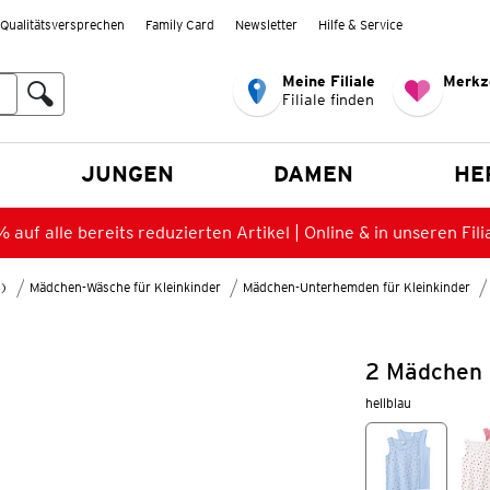
Qualitätsversprechen
Family Card
Newsletter
Hilfe & Service
Meine Filiale
Merkz
Filiale finden
en
JUNGEN
DAMEN
HE
 auf alle bereits reduzierten Artikel | Online & in unseren Fili
8)
Mädchen-Wäsche für Kleinkinder
Mädchen-Unterhemden für Kleinkinder
2 Mädchen 
hellblau