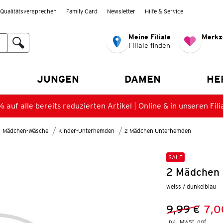
Qualitätsversprechen
Family Card
Newsletter
Hilfe & Service
Meine Filiale
Merkz
Filiale finden
en
JUNGEN
DAMEN
HE
 auf alle bereits reduzierten Artikel | Online & in unseren Fili
Mädchen-Wäsche
Kinder-Unterhemden
2 Mädchen Unterhemden
SALE
2 Mädchen 
weiss / dunkelblau
9,99 €
7,0
Vorheriger 
Neuer Preis
inkl. MwSt. ggf.
