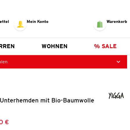
ettel
Mein Konto
Warenkorb
RREN
WOHNEN
% SALE
alen
Unterhemden mit Bio-Baumwolle
0 €
Preis:
: