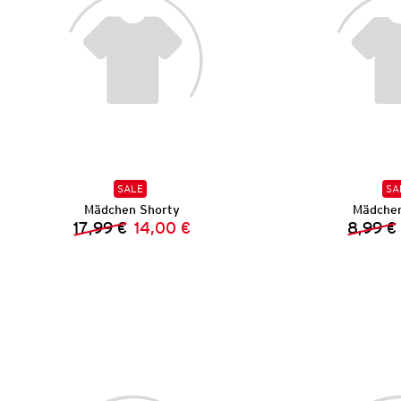
SALE
SA
Mädchen Shorty
Mädchen
17,99 €
14,00 €
8,99 €
Vorheriger Preis:
Neuer Preis: