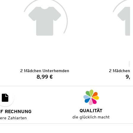
N
2 Mädchen Unterhemden
2 Mädchen 
8,99 €
9,
Preis:
QUALITÄT
UF RECHNUNG
die glücklich macht
tere Zahlarten