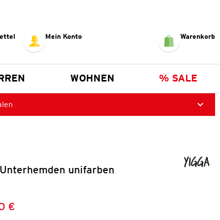
ettel
Mein Konto
Warenkorb
RREN
WOHNEN
% SALE
alen
Unterhemden unifarben
0 €
Preis:
: