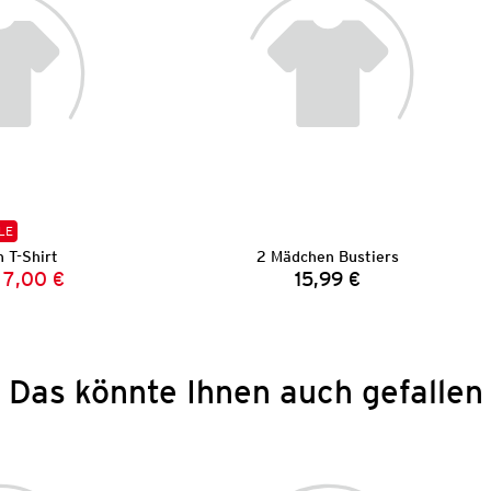
LE
 T-Shirt
2 Mädchen Bustiers
7,00 €
15,99 €
Vorheriger Preis:
Neuer Preis:
Preis:
Das könnte Ihnen auch gefallen