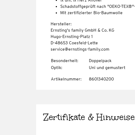
1x uni, 1x Herz-Allover
Schadstoffgeprüft nach "OEKO-TEX®"
Mit zertifizierter Bio-Baumwolle
Hersteller:
Ernsting's family GmbH & Co. KG
Hugo-Ernsting-Platz 1
D-48653 Coesfeld-Lette
service@ernstings-family.com
Besonderheit
:
Doppelpack
Optik
:
Uni und gemustert
Artikelnummer
:
8601340200
Zertifikate & Hinweise