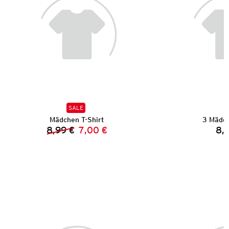
SALE
Mädchen T-Shirt
3 Mädch
8,99 €
7,00 €
8,
Vorheriger Preis:
Neuer Preis: