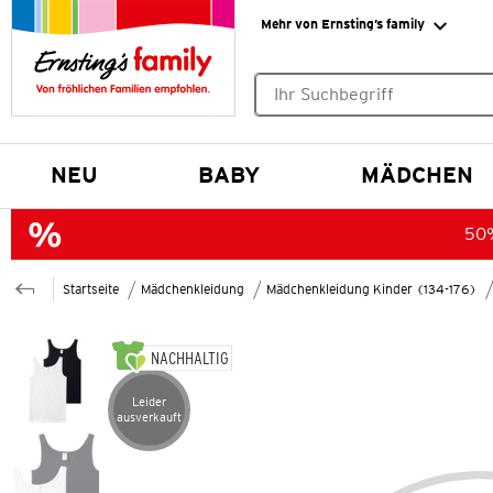
Mehr von Ernsting’s family
Keine Suchvorschläge gefund
NEU
BABY
MÄDCHEN
50%
Startseite
Mädchenkleidung
Mädchenkleidung Kinder (134-176)
NACHHALTIG
Leider
Artikel leider ausverkauft
ausverkauft