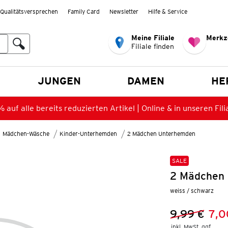
Qualitätsversprechen
Family Card
Newsletter
Hilfe & Service
Meine Filiale
Merkz
Filiale finden
en
JUNGEN
DAMEN
HE
 auf alle bereits reduzierten Artikel | Online & in unseren Fili
Mädchen-Wäsche
Kinder-Unterhemden
2 Mädchen Unterhemden
SALE
2 Mädchen 
weiss / schwarz
9,99 €
7,0
Vorheriger 
Neuer Preis
inkl. MwSt. ggf.
