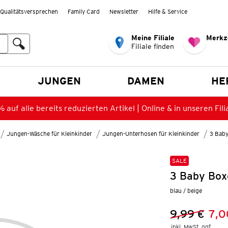
Qualitätsversprechen
Family Card
Newsletter
Hilfe & Service
Meine Filiale
Merkz
Filiale finden
en
JUNGEN
DAMEN
HE
 auf alle bereits reduzierten Artikel | Online & in unseren Fili
Jungen-Wäsche für Kleinkinder
Jungen-Unterhosen für Kleinkinder
3 Baby
SALE
3 Baby Box
blau / beige
9,99 €
7,0
Vorheriger 
Neuer Preis
inkl. MwSt. ggf.
