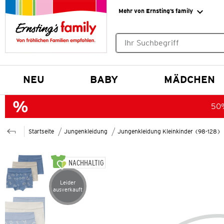
Mehr von Ernsting’s family
Keine Suchvorschläge gefund
NEU
BABY
MÄDCHEN
50%
Startseite
Jungenkleidung
Jungenkleidung Kleinkinder (98-128)
NACHHALTIG
Leider
Artikel leider ausverkauft
ausverkauft