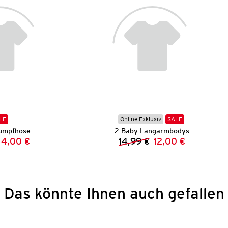
LE
Online Exklusiv
SALE
umpfhose
2 Baby Langarmbodys
4,00 €
14,99 €
12,00 €
Vorheriger Preis:
Neuer Preis:
Vorheriger Preis:
Neuer Preis:
Das könnte Ihnen auch gefallen