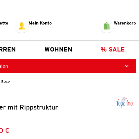
ettel
Mein Konto
Warenkorb
RREN
WOHNEN
% SALE
alen
 Boxer
er mit Rippstruktur
0 €
Preis:
: