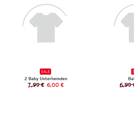
SALE
SA
2 Baby Unterhemden
Bab
7,99 €
6,00 €
6,99 €
Vorheriger Preis:
Neuer Preis: