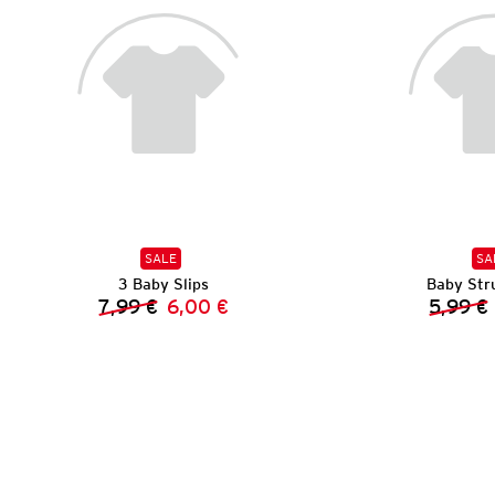
SALE
SA
3 Baby Slips
Baby Str
7,99 €
6,00 €
5,99 €
Vorheriger Preis:
Neuer Preis: