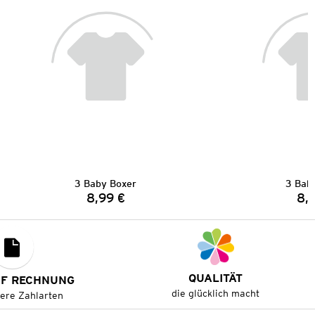
3 Baby Boxer
3 Bab
8,99 €
8,
Preis:
QUALITÄT
UF RECHNUNG
die glücklich macht
tere Zahlarten