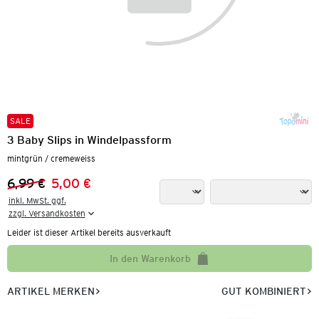
SALE
3 Baby Slips in Windelpassform
mintgrün / cremeweiss
6,99 €
5,00 €
Vorheriger Preis:
Neuer Preis:
inkl. MwSt. ggf.

zzgl. Versandkosten
Leider ist dieser Artikel bereits ausverkauft
In den Warenkorb
ARTIKEL MERKEN
GUT KOMBINIERT