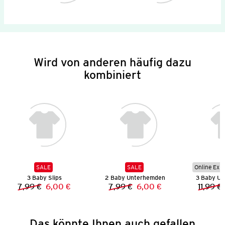
Wird von anderen häufig dazu
kombiniert
SALE
SALE
Online Exkl
3 Baby Slips
2 Baby Unterhemden
3 Baby U
7,99 €
6,00 €
7,99 €
6,00 €
11,99 €
Vorheriger Preis:
Neuer Preis:
Vorheriger Preis:
Neuer Preis:
Das könnte Ihnen auch gefallen