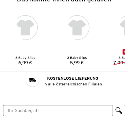
SA
3 Baby Slips
3 Baby Slips
3 Bab
6,99 €
5,99 €
7,99 €
Preis:
Preis:
KOSTENLOSE LIEFERUNG
in alle österreichischen Filialen