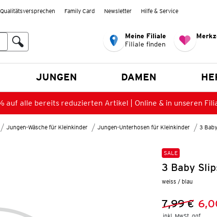
Qualitätsversprechen
Family Card
Newsletter
Hilfe & Service
Meine Filiale
Merkz
Filiale finden
en
JUNGEN
DAMEN
HE
 auf alle bereits reduzierten Artikel | Online & in unseren Fili
Jungen-Wäsche für Kleinkinder
Jungen-Unterhosen für Kleinkinder
3 Baby
SALE
3 Baby Slip
weiss / blau
7,99 €
6,0
Vorheriger 
Neuer Preis
inkl. MwSt. ggf.
