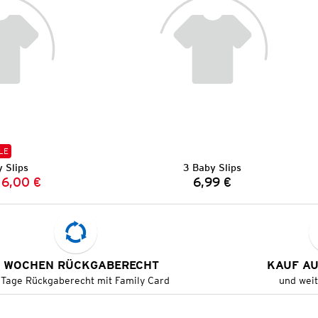
LE
 Slips
3 Baby Slips
6,00 €
6,99 €
Vorheriger Preis:
Neuer Preis:
Preis:
 WOCHEN RÜCKGABERECHT
KAUF A
 Tage Rückgaberecht mit Family Card
und wei