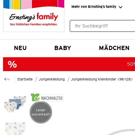
Mehr von Ernsting’s family
Keine Suchvorschläge gefund
NEU
BABY
MÄDCHEN
50%
Startseite
Jungenkleidung
Jungenkleidung Kleinkinder (98-128)
NACHHALTIG
Leider
Artikel leider ausverkauft
ausverkauft