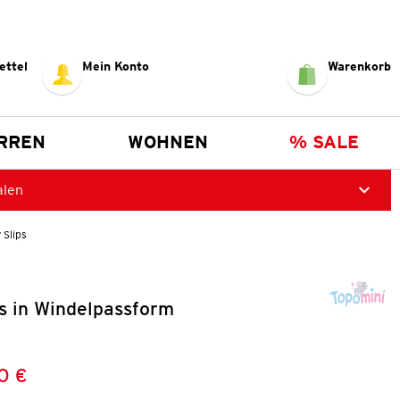
ettel
Mein Konto
Warenkorb
RREN
WOHNEN
% SALE
alen
 Slips
s in Windelpassform
0 €
Preis:
: