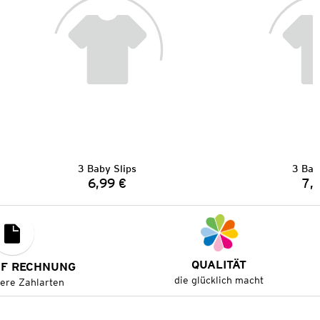
3 Baby Slips
3 Bab
6,99 €
7,
Preis:
QUALITÄT
UF RECHNUNG
die glücklich macht
tere Zahlarten