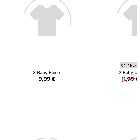
Online Exkl
3 Baby Boxer
2 Baby U
9,99 €
11,99 €
Preis: