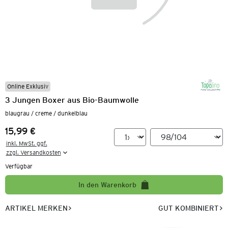
Online Exklusiv
3 Jungen Boxer aus Bio-Baumwolle
blaugrau / creme / dunkelblau
15,99 €
Preis:
inkl. MwSt. ggf.

zzgl. Versandkosten
Verfügbar
In den Warenkorb
ARTIKEL MERKEN
GUT KOMBINIERT