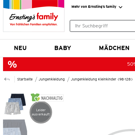
Mehr von Ernsting’s family
Keine Suchvorschläge gefund
NEU
BABY
MÄDCHEN
50%
Startseite
Jungenkleidung
Jungenkleidung Kleinkinder (98-128)
NACHHALTIG
Leider
Artikel leider ausverkauft
ausverkauft