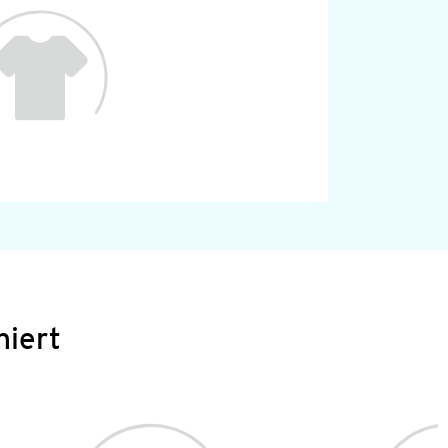
niert