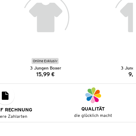
Online Exklusiv
3 Jungen Boxer
3 Jung
15,99 €
9,
Preis:
QUALITÄT
UF RECHNUNG
die glücklich macht
tere Zahlarten