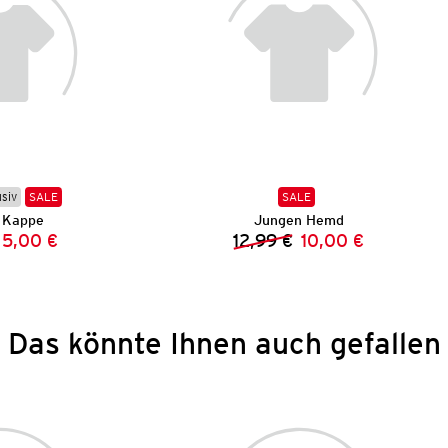
usiv
SALE
SALE
 Kappe
Jungen Hemd
5,00 €
12,99 €
10,00 €
Vorheriger Preis:
Neuer Preis:
Vorheriger Preis:
Neuer Preis:
Das könnte Ihnen auch gefallen