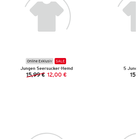
Online Exklusiv
SALE
Jungen Seersucker-Hemd
5 Jung
15,99 €
12,00 €
15,
Vorheriger Preis:
Neuer Preis: