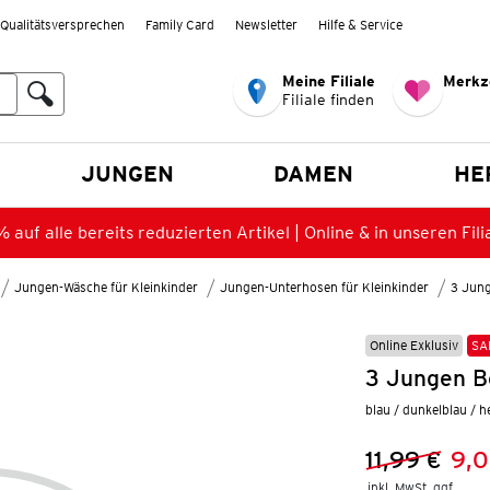
Qualitätsversprechen
Family Card
Newsletter
Hilfe & Service
Meine Filiale
Merkz
Filiale finden
en
JUNGEN
DAMEN
HE
 auf alle bereits reduzierten Artikel | Online & in unseren Fili
Jungen-Wäsche für Kleinkinder
Jungen-Unterhosen für Kleinkinder
3 Jun
Online Exklusiv
SA
3 Jungen B
blau / dunkelblau / h
11,99 €
9,0
Vorheriger 
Neuer Preis
inkl. MwSt. ggf.
