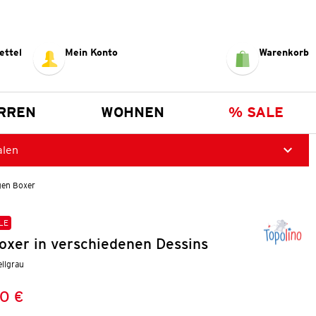
ettel
Mein Konto
Warenkorb
RREN
WOHNEN
% SALE
alen
gen Boxer
LE
oxer in verschiedenen Dessins
ellgrau
0 €
Preis:
: