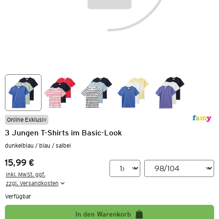
Online Exklusiv
3 Jungen T-Shirts im Basic-Look
dunkelblau / blau / salbei
15,99 €
Preis:
inkl. MwSt. ggf.

zzgl. Versandkosten
Verfügbar
In den Warenkorb