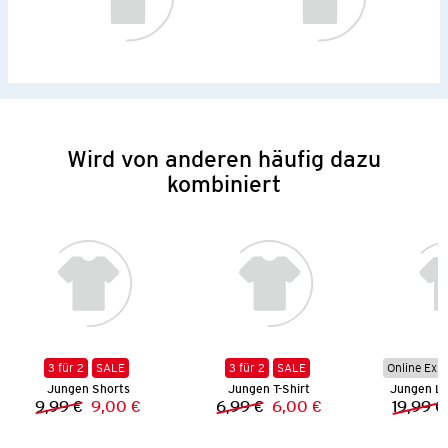
Wird von anderen häufig dazu
kombiniert
3 für 2
SALE
3 für 2
SALE
Online Exkl
Jungen Shorts
Jungen T-Shirt
Jungen L
9,99 €
9,00 €
6,99 €
6,00 €
19,99 €
Vorheriger Preis:
Neuer Preis:
Vorheriger Preis:
Neuer Preis: