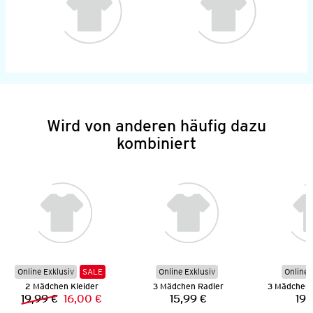
Wird von anderen häufig dazu
kombiniert
Online Exklusiv
SALE
Online Exklusiv
Online 
2 Mädchen Kleider
3 Mädchen Radler
19,99 €
16,00 €
15,99 €
19,
Vorheriger Preis:
Neuer Preis:
Preis: