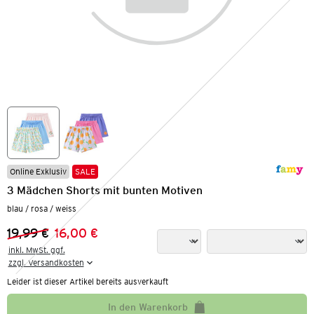
Online Exklusiv
SALE
3 Mädchen Shorts mit bunten Motiven
blau / rosa / weiss
19,99 €
16,00 €
Vorheriger Preis:
Neuer Preis:
inkl. MwSt. ggf.

zzgl. Versandkosten
Leider ist dieser Artikel bereits ausverkauft
In den Warenkorb