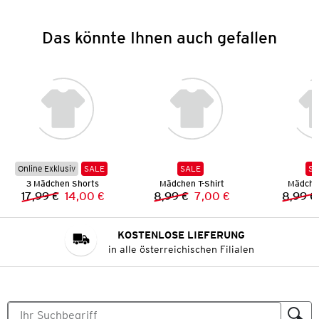
Das könnte Ihnen auch gefallen
Online Exklusiv
SALE
SALE
SA
3 Mädchen Shorts
Mädchen T-Shirt
Mädchen
17,99 €
14,00 €
8,99 €
7,00 €
8,99 €
Vorheriger Preis:
Neuer Preis:
Vorheriger Preis:
Neuer Preis:
KOSTENLOSE LIEFERUNG
in alle österreichischen Filialen