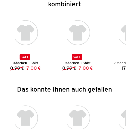
kombiniert
SALE
SALE
Mädchen T-Shirt
Mädchen T-Shirt
2 Mädche
8,99 €
7,00 €
8,99 €
7,00 €
17,
Vorheriger Preis:
Neuer Preis:
Vorheriger Preis:
Neuer Preis:
Das könnte Ihnen auch gefallen