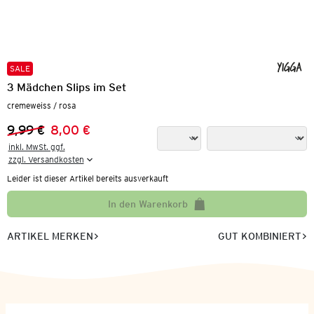
SALE
3 Mädchen Slips im Set
cremeweiss / rosa
9,99 €
8,00 €
Vorheriger Preis:
Neuer Preis:
inkl. MwSt. ggf.

zzgl. Versandkosten
Leider ist dieser Artikel bereits ausverkauft
In den Warenkorb
ARTIKEL MERKEN
GUT KOMBINIERT