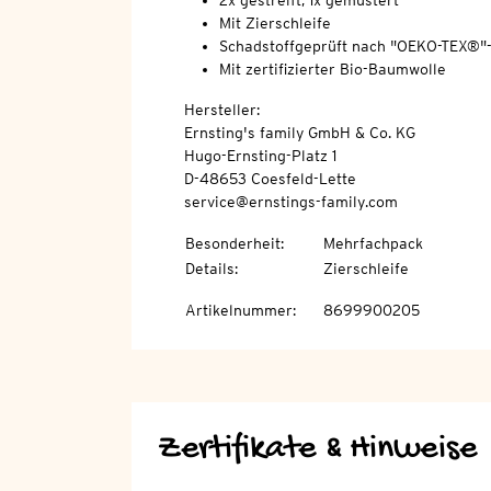
2x gestreift, 1x gemustert
Mit Zierschleife
Schadstoffgeprüft nach "OEKO-TEX®"
Mit zertifizierter Bio-Baumwolle
Hersteller:
Ernsting's family GmbH & Co. KG
Hugo-Ernsting-Platz 1
D-48653 Coesfeld-Lette
service@ernstings-family.com
Besonderheit
:
Mehrfachpack
Details
:
Zierschleife
Artikelnummer
:
8699900205
Zertifikate & Hinweise