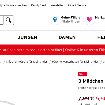
Qualitätsversprechen
Family Card
Newsletter
Hilfe & Service
Meine Filiale
Merkz
Filiale finden
en
JUNGEN
DAMEN
HE
 auf alle bereits reduzierten Artikel | Online & in unseren Fili
8)
Mädchen-Wäsche für Kleinkinder
Mädchen-Unterhosen für Kleinkinder
3
SALE
3 Mädchen S
creme / altrosa / bei
7,99 €
5,5
Vorheriger 
Neuer Preis
inkl. MwSt. ggf.
