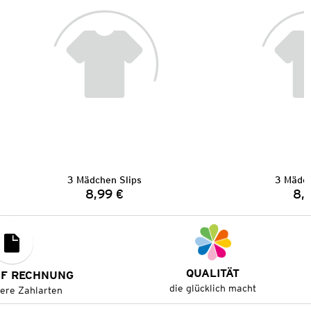
3 Mädchen Slips
3 Mädch
8,99 €
8,
Preis:
QUALITÄT
UF RECHNUNG
die glücklich macht
tere Zahlarten