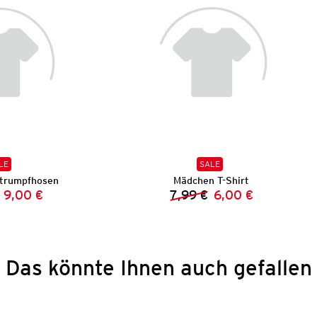
LE
SALE
trumpfhosen
Mädchen T-Shirt
9,00 €
7,99 €
6,00 €
Vorheriger Preis:
Neuer Preis:
Vorheriger Preis:
Neuer Preis:
Das könnte Ihnen auch gefallen