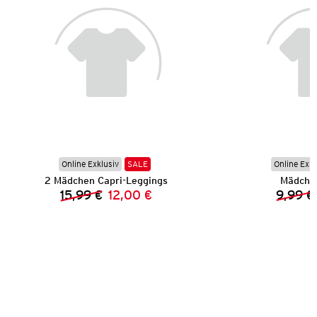
Online Exklusiv
SALE
Online Exkl
2 Mädchen Capri-Leggings
Mädchen
15,99 €
12,00 €
9,99 €
Vorheriger Preis:
Neuer Preis: