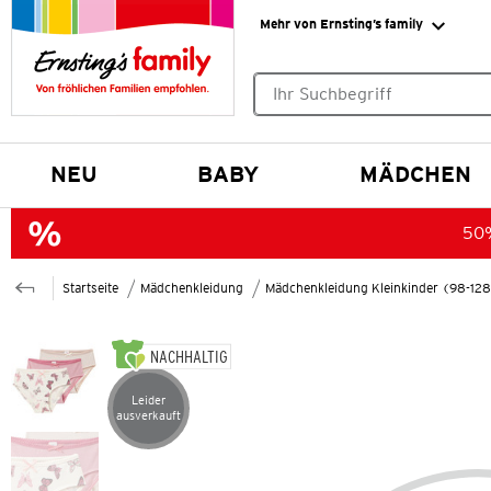
Mehr von Ernsting’s family
Keine Suchvorschläge gefund
NEU
BABY
MÄDCHEN
50%
Startseite
Mädchenkleidung
Mädchenkleidung Kleinkinder (98-12
NACHHALTIG
Leider
Artikel leider ausverkauft
ausverkauft