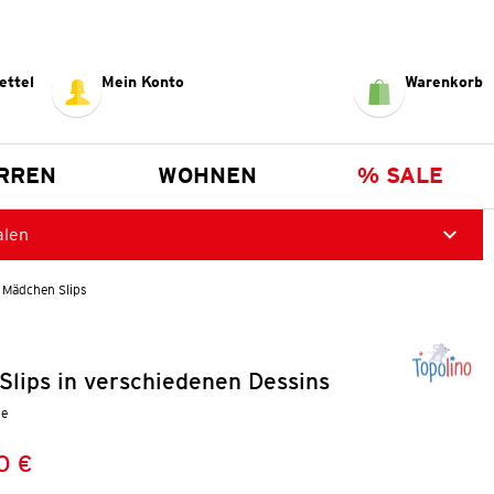
ettel
Mein Konto
Warenkorb
RREN
WOHNEN
% SALE
alen
 Mädchen Slips
lips in verschiedenen Dessins
ge
0 €
Preis:
: