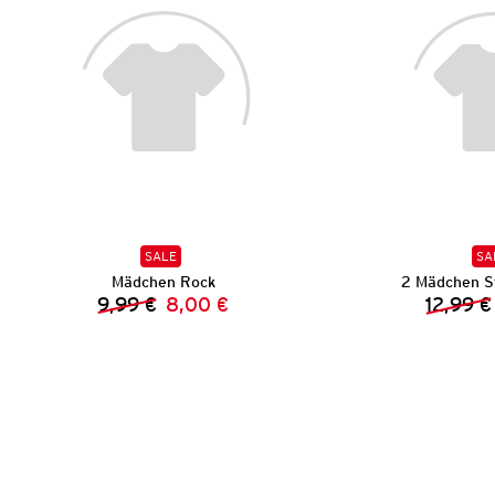
SALE
SA
Mädchen Rock
2 Mädchen S
9,99 €
8,00 €
12,99 €
Vorheriger Preis:
Neuer Preis: