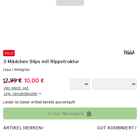
SALE
3 Mädchen Slips mit Rippstruktur
rosa / mintgrün
12,99 €
10,00 €
Vorheriger Preis:
Neuer Preis:
inkl. MwSt. ggf.

zzgl. Versandkosten
Leider ist dieser Artikel bereits ausverkauft
In den Warenkorb
ARTIKEL MERKEN
GUT KOMBINIERT