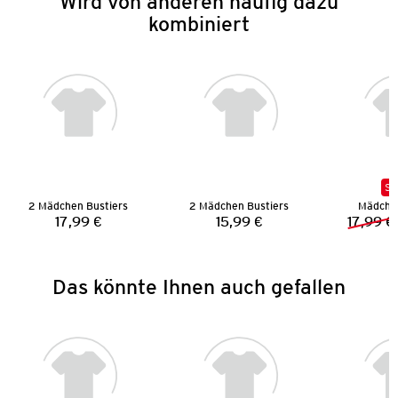
Wird von anderen häufig dazu
kombiniert
SA
2 Mädchen Bustiers
2 Mädchen Bustiers
Mädche
17,99 €
15,99 €
17,99 €
Preis:
Preis:
Das könnte Ihnen auch gefallen