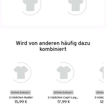
Wird von anderen häufig dazu
kombiniert
Online Exklusiv
Online Exklusiv
Online 
3 Mädchen Radler
2 Mädchen Capri-Leggings
3 Mädch
15,99 €
17,99 €
12,
Preis:
Preis: