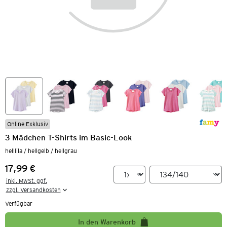
Online Exklusiv
3 Mädchen T-Shirts im Basic-Look
helllila / hellgelb / hellgrau
17,99 €
Preis:
inkl. MwSt. ggf.

zzgl. Versandkosten
Verfügbar
In den Warenkorb