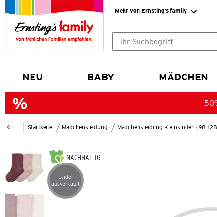
Mehr von Ernsting’s family
Keine Suchvorschläge gefund
NEU
BABY
MÄDCHEN
50%
Startseite
Mädchenkleidung
Mädchenkleidung Kleinkinder (98-12
NACHHALTIG
Leider
Artikel leider ausverkauft
ausverkauft