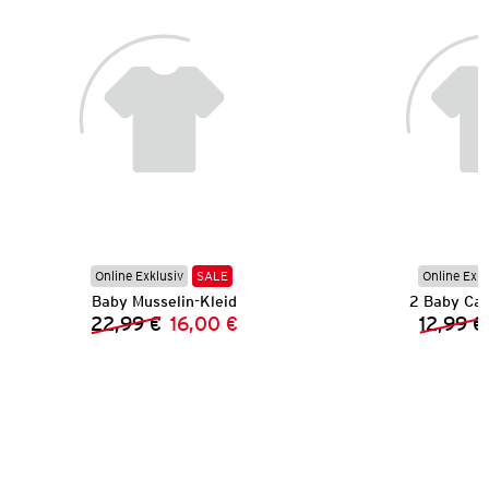
Online Exklusiv
SALE
Online Exkl
Baby Musselin-Kleid
2 Baby Cap
22,99 €
16,00 €
12,99 €
Vorheriger Preis:
Neuer Preis: