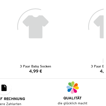
N
3 Paar Baby Socken
3 Paar B
4,99 €
4,
Preis:
QUALITÄT
UF RECHNUNG
die glücklich macht
tere Zahlarten