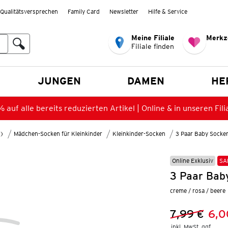
Qualitätsversprechen
Family Card
Newsletter
Hilfe & Service
Meine Filiale
Merkz
Filiale finden
en
JUNGEN
DAMEN
HE
 auf alle bereits reduzierten Artikel | Online & in unseren Fili
8)
Mädchen-Socken für Kleinkinder
Kleinkinder-Socken
3 Paar Baby Socke
Online Exklusiv
SA
3 Paar Bab
creme / rosa / beere
7,99 €
6,0
Vorheriger 
Neuer Preis
inkl. MwSt. ggf.
