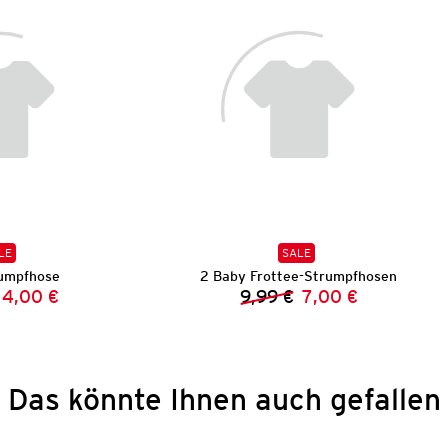
LE
SALE
umpfhose
2 Baby Frottee-Strumpfhosen
4,00 €
9,99 €
7,00 €
Vorheriger Preis:
Neuer Preis:
Vorheriger Preis:
Neuer Preis:
Das könnte Ihnen auch gefallen