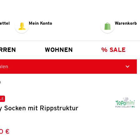
ettel
Mein Konto
Warenkorb
RREN
WOHNEN
% SALE
alen
n
LE
y Socken mit Rippstruktur
0 €
Preis:
: