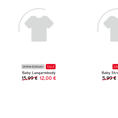
Online Exklusiv
SALE
SA
Baby Langarmbody
Baby Str
15,99 €
12,00 €
5,99 €
Vorheriger Preis:
Neuer Preis: