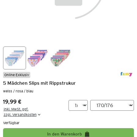
Online Exklusiv
5 Mädchen Slips mit Rippstrukur
weiss / rosa / blau
19,99 €
Preis:
inkl. MwSt. ggf.

zzgl. Versandkosten
Verfügbar
In den Warenkorb