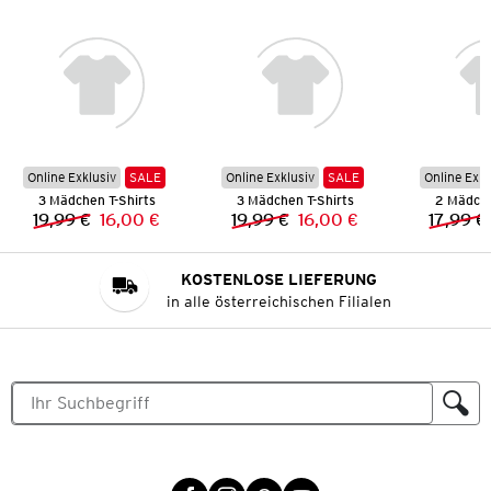
Online Exklusiv
SALE
Online Exklusiv
SALE
Online Exkl
3 Mädchen T-Shirts
3 Mädchen T-Shirts
2 Mädche
19,99 €
16,00 €
19,99 €
16,00 €
17,99 €
Vorheriger Preis:
Neuer Preis:
Vorheriger Preis:
Neuer Preis:
KOSTENLOSE LIEFERUNG
in alle österreichischen Filialen