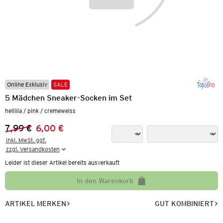
Online Exklusiv
SALE
5 Mädchen Sneaker-Socken im Set
helllila / pink / cremeweiss
7,99 €
6,00 €
Vorheriger Preis:
Neuer Preis:
inkl. MwSt. ggf.

zzgl. Versandkosten
Leider ist dieser Artikel bereits ausverkauft
In den Warenkorb
ARTIKEL MERKEN
GUT KOMBINIERT