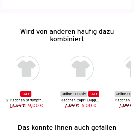
Wird von anderen häufig dazu
kombiniert
SALE
Online Exklusiv
SALE
Online Exkl
2 Mädchen Strumpfhosen
Mädchen Capri-Leggings
12,99 €
9,00 €
7,99 €
6,00 €
7,99 €
Vorheriger Preis:
Neuer Preis:
Vorheriger Preis:
Neuer Preis:
Das könnte Ihnen auch gefallen