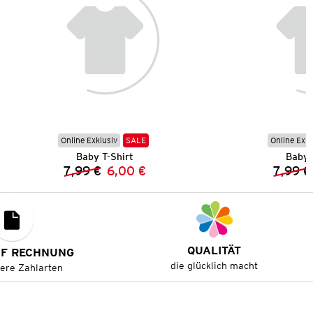
Online Exklusiv
SALE
Online Exkl
Baby T-Shirt
Baby 
7,99 €
6,00 €
7,99 €
Vorheriger Preis:
Neuer Preis:
QUALITÄT
UF RECHNUNG
die glücklich macht
tere Zahlarten