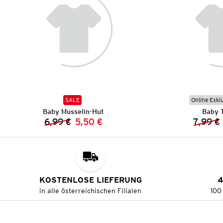
SALE
Online Exkl
Baby Musselin-Hut
Baby T
6,99 €
5,50 €
7,99 €
Vorheriger Preis:
Neuer Preis:
KOSTENLOSE LIEFERUNG
4
in alle österreichischen Filialen
100