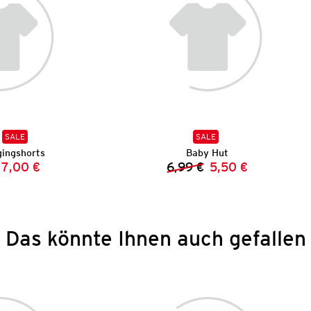
SALE
SALE
ingshorts
Baby Hut
7,00 €
6,99 €
5,50 €
Vorheriger Preis:
Neuer Preis:
Vorheriger Preis:
Neuer Preis:
Das könnte Ihnen auch gefallen