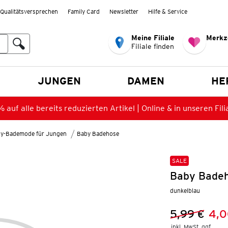
Qualitätsversprechen
Family Card
Newsletter
Hilfe & Service
Meine Filiale
Merkz
Filiale finden
en
JUNGEN
DAMEN
HE
 auf alle bereits reduzierten Artikel | Online & in unseren Fili
y-Bademode für Jungen
Baby Badehose
SALE
Baby Badeh
dunkelblau
5,99 €
4,0
Vorheriger 
Neuer Preis
inkl. MwSt. ggf.
