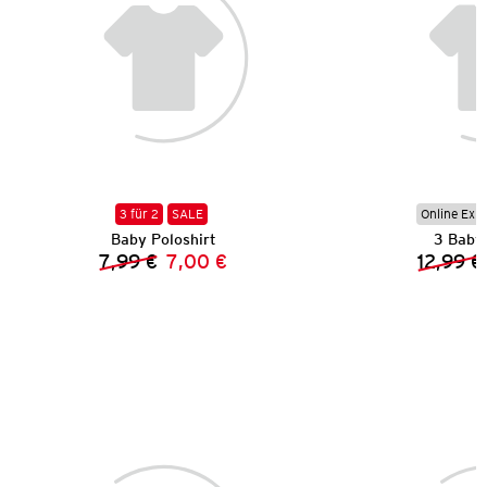
3 für 2
SALE
Online Exkl
Baby Poloshirt
3 Baby 
7,99 €
7,00 €
12,99 €
Vorheriger Preis:
Neuer Preis: