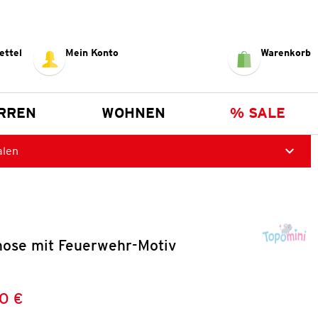
ettel
Mein Konto
Warenkorb
RREN
WOHNEN
% SALE
alen
ose mit Feuerwehr-Motiv
0 €
Preis:
: