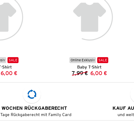
usiv
SALE
Online Exklusiv
SALE
-Shirt
Baby T-Shirt
6,00 €
7,99 €
6,00 €
Vorheriger Preis:
Neuer Preis:
Vorheriger Preis:
Neuer Preis:
 WOCHEN RÜCKGABERECHT
KAUF A
 Tage Rückgaberecht mit Family Card
und wei