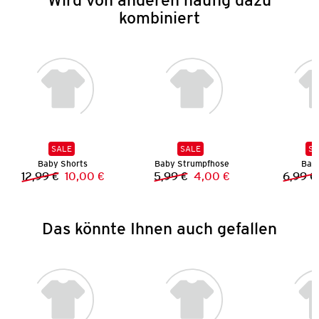
kombiniert
SALE
SALE
SA
Baby Shorts
Baby Strumpfhose
Bab
12,99 €
10,00 €
5,99 €
4,00 €
6,99 €
Vorheriger Preis:
Neuer Preis:
Vorheriger Preis:
Neuer Preis:
Das könnte Ihnen auch gefallen