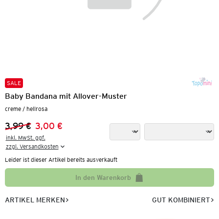
SALE
Baby Bandana mit Allover-Muster
creme / hellrosa
3,99 €
3,00 €
Vorheriger Preis:
Neuer Preis:
inkl. MwSt. ggf.

zzgl. Versandkosten
Leider ist dieser Artikel bereits ausverkauft
In den Warenkorb
ARTIKEL MERKEN
GUT KOMBINIERT