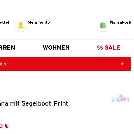
ettel
Mein Konto
Warenkorb
RREN
WOHNEN
% SALE
alen
na mit Segelboot-Print
0 €
Preis:
: