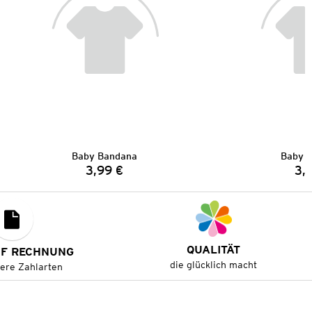
Baby Bandana
Baby 
3,99 €
3,
Preis:
QUALITÄT
UF RECHNUNG
die glücklich macht
tere Zahlarten