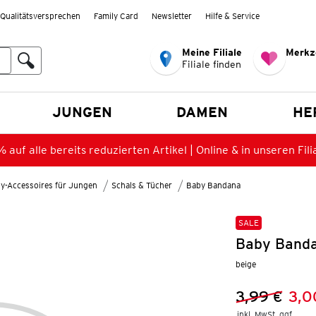
Qualitätsversprechen
Family Card
Newsletter
Hilfe & Service
Meine Filiale
Merkz
Filiale finden
en
JUNGEN
DAMEN
HE
 auf alle bereits reduzierten Artikel | Online & in unseren Fili
y-Accessoires für Jungen
Schals & Tücher
Baby Bandana
SALE
Baby Banda
beige
3,99 €
3,0
Vorheriger 
Neuer Preis
inkl. MwSt. ggf.
