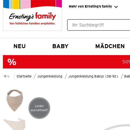
Mehr von Ernsting’s family
Keine Suchvorschläge gefund
NEU
BABY
MÄDCHEN
50%
Startseite
Jungenkleidung
Jungenkleidung Babys (38-92)
Bab
Leider
Artikel leider ausverkauft
ausverkauft