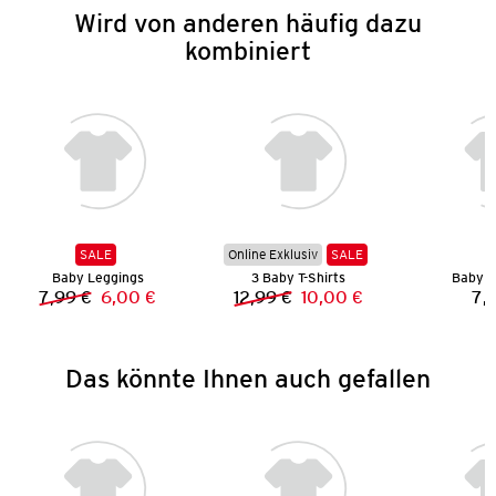
Wird von anderen häufig dazu
kombiniert
SALE
Online Exklusiv
SALE
Baby Leggings
3 Baby T-Shirts
Baby L
7,99 €
6,00 €
12,99 €
10,00 €
7,
Vorheriger Preis:
Neuer Preis:
Vorheriger Preis:
Neuer Preis:
Das könnte Ihnen auch gefallen