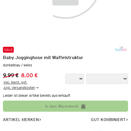
SALE
Baby Jogginghose mit Waffelstruktur
dunkelblau / weiss
9,99 €
8,00 €
Vorheriger Preis:
Neuer Preis:
inkl. MwSt. ggf.

zzgl. Versandkosten
Leider ist dieser Artikel bereits ausverkauft
In den Warenkorb
ARTIKEL MERKEN
GUT KOMBINIERT