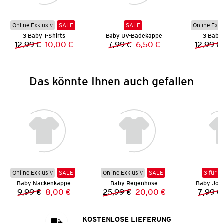
Online Exklusiv
SALE
SALE
Online Exkl
3 Baby T-Shirts
Baby UV-Badekappe
3 Baby 
12,99 €
10,00 €
7,99 €
6,50 €
12,99 €
Vorheriger Preis:
Neuer Preis:
Vorheriger Preis:
Neuer Preis:
Das könnte Ihnen auch gefallen
Online Exklusiv
SALE
Online Exklusiv
SALE
3 für 2
Baby Nackenkappe
Baby Regenhose
Baby Jog
9,99 €
8,00 €
25,99 €
20,00 €
7,99 €
Vorheriger Preis:
Neuer Preis:
Vorheriger Preis:
Neuer Preis:
KOSTENLOSE LIEFERUNG