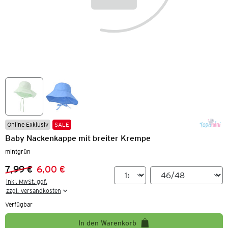
Online Exklusiv
SALE
Baby Nackenkappe mit breiter Krempe
mintgrün
7,99 €
6,00 €
Vorheriger Preis:
Neuer Preis:
inkl. MwSt. ggf.

zzgl. Versandkosten
Verfügbar
In den Warenkorb