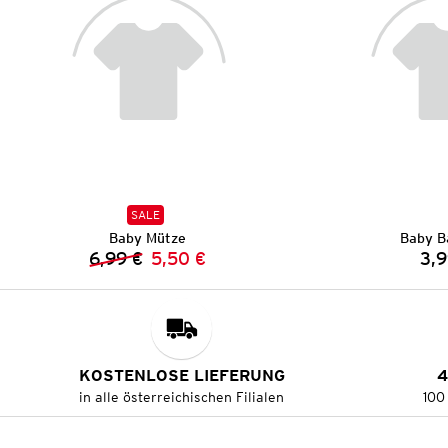
SALE
Baby Mütze
Baby B
6,99 €
5,50 €
3,9
Vorheriger Preis:
Neuer Preis:
KOSTENLOSE LIEFERUNG
4
in alle österreichischen Filialen
100