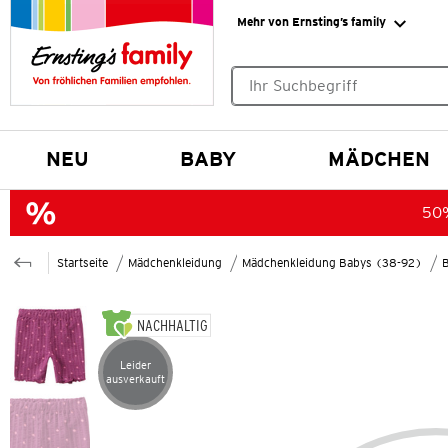
Mehr von Ernsting’s family
Keine Suchvorschläge gefund
NEU
BABY
MÄDCHEN
50%
Startseite
Mädchenkleidung
Mädchenkleidung Babys (38-92)
NACHHALTIG
Leider
Artikel leider ausverkauft
ausverkauft