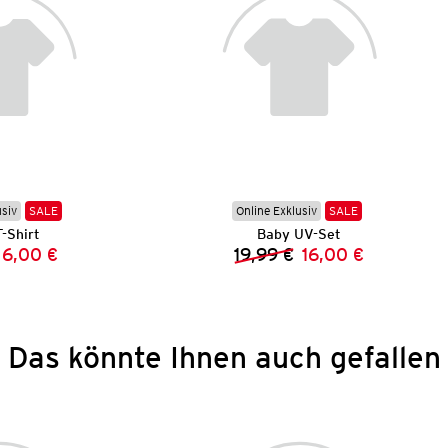
usiv
SALE
Online Exklusiv
SALE
-Shirt
Baby UV-Set
6,00 €
19,99 €
16,00 €
Vorheriger Preis:
Neuer Preis:
Vorheriger Preis:
Neuer Preis:
Das könnte Ihnen auch gefallen