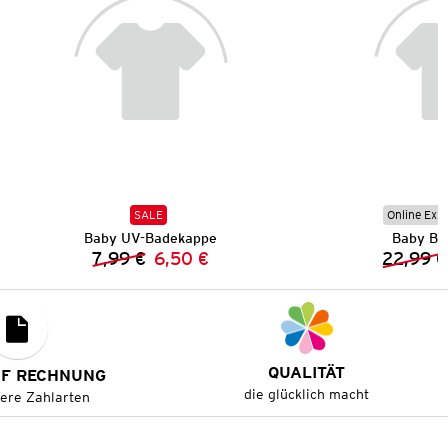
SALE
Online Exkl
Baby UV-Badekappe
Baby Ba
7,99 €
6,50 €
22,99 €
Vorheriger Preis:
Neuer Preis:
QUALITÄT
UF RECHNUNG
die glücklich macht
tere Zahlarten