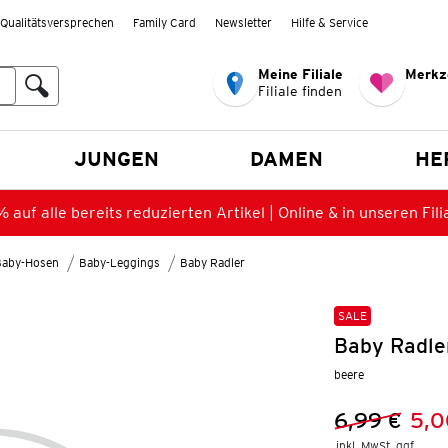
Qualitätsversprechen
Family Card
Newsletter
Hilfe & Service
Meine Filiale
Merkz
Filiale finden
en
JUNGEN
DAMEN
HE
 auf alle bereits reduzierten Artikel | Online & in unseren Fili
Baby-Hosen
Baby-Leggings
Baby Radler
SALE
Baby Radle
beere
6,99 €
5,0
Vorheriger 
Neuer Preis
inkl. MwSt. ggf.
