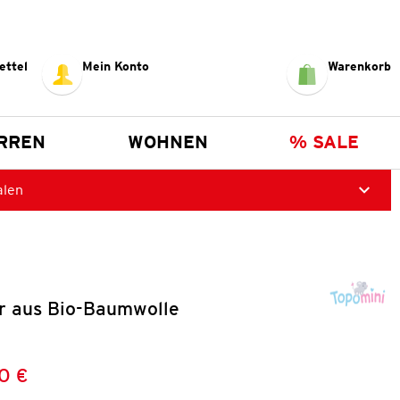
ettel
Mein Konto
Warenkorb
RREN
WOHNEN
% SALE
alen
r aus Bio-Baumwolle
0 €
Preis:
: