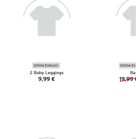
Online Exklusiv
Online Exkl
2 Baby Leggings
Bab
9,99 €
19,99 €
Preis: