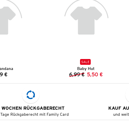
SALE
andana
Baby Hut
9 €
6,99 €
5,50 €
Preis:
Vorheriger Preis:
Neuer Preis:
 WOCHEN RÜCKGABERECHT
KAUF A
 Tage Rückgaberecht mit Family Card
und wei