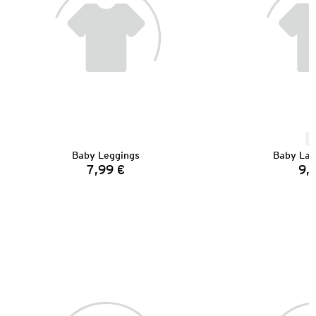
N
Baby Leggings
Baby Lan
7,99 €
9,
Preis: