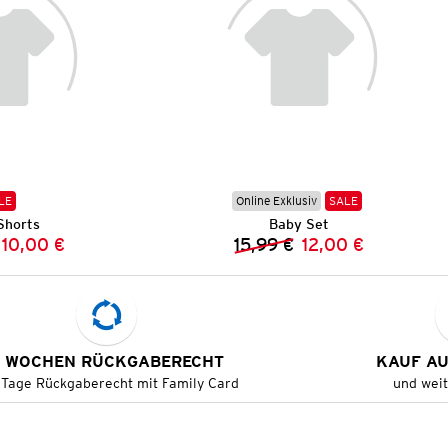
LE
Online Exklusiv
SALE
Shorts
Baby Set
10,00 €
15,99 €
12,00 €
Vorheriger Preis:
Neuer Preis:
Vorheriger Preis:
Neuer Preis:
 WOCHEN RÜCKGABERECHT
KAUF A
 Tage Rückgaberecht mit Family Card
und wei