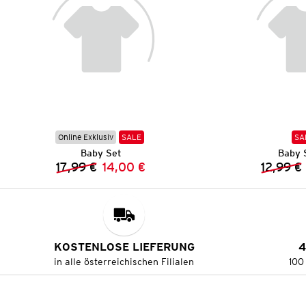
Online Exklusiv
SALE
SA
Baby Set
Baby 
17,99 €
14,00 €
12,99 €
Vorheriger Preis:
Neuer Preis:
KOSTENLOSE LIEFERUNG
4
in alle österreichischen Filialen
100