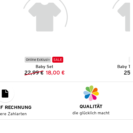
Online Exklusiv
SALE
N
Baby Set
Baby Te
22,99 €
18,00 €
25,
Vorheriger Preis:
Neuer Preis:
QUALITÄT
UF RECHNUNG
die glücklich macht
tere Zahlarten