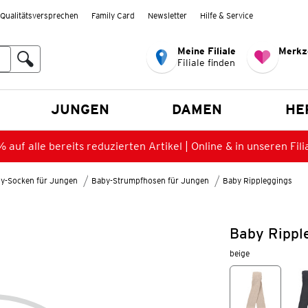
Qualitätsversprechen
Family Card
Newsletter
Hilfe & Service
Meine Filiale
Merkz
Filiale finden
en
JUNGEN
DAMEN
HE
 auf alle bereits reduzierten Artikel | Online & in unseren Fili
y-Socken für Jungen
Baby-Strumpfhosen für Jungen
Baby Rippleggings
Baby Rippl
beige