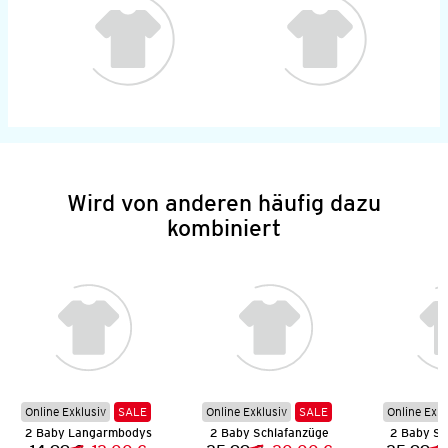
Wird von anderen häufig dazu
kombiniert
Online Exklusiv
SALE
Online Exklusiv
SALE
Online Exkl
2 Baby Langarmbodys
2 Baby Schlafanzüge
2 Baby Sc