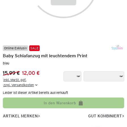
Online Exklusiv
SALE
Baby Schlafanzug mit leuchtendem Print
blau
15,99 €
12,00 €
Vorheriger Preis:
Neuer Preis:
inkl. MwSt. ggf.

zzgl. Versandkosten
Leider ist dieser Artikel bereits ausverkauft
In den Warenkorb
ARTIKEL MERKEN
GUT KOMBINIERT