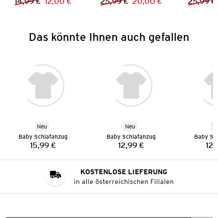
14,99 €
12,00 €
25,99 €
20,00 €
25,99 €
Vorheriger Preis:
Neuer Preis:
Vorheriger Preis:
Neuer Preis:
Das könnte Ihnen auch gefallen
Neu
Neu
N
Baby Schlafanzug
Baby Schlafanzug
Baby Sc
15,99 €
12,99 €
12,
Preis:
Preis:
KOSTENLOSE LIEFERUNG
in alle österreichischen Filialen