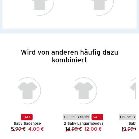
Wird von anderen häufig dazu
kombiniert
SALE
Online Exklusiv
SALE
Online Exkl
Baby Badehose
2 Baby Langarmbodys
Baby 
5,99 €
4,00 €
14,99 €
12,00 €
19,99 €
Vorheriger Preis:
Neuer Preis:
Vorheriger Preis:
Neuer Preis: