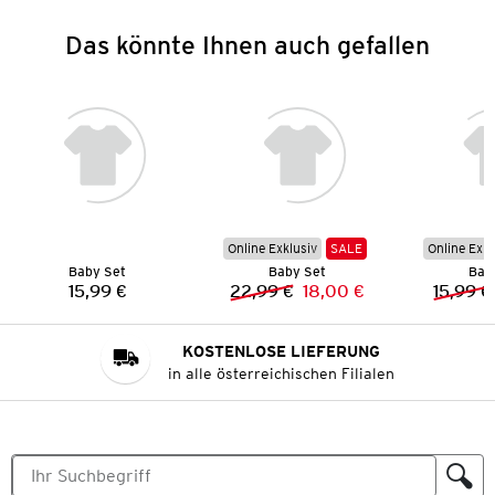
Das könnte Ihnen auch gefallen
Online Exklusiv
SALE
Online Exkl
Baby Set
Baby Set
Bab
15,99 €
22,99 €
18,00 €
15,99 €
Preis:
Vorheriger Preis:
Neuer Preis:
KOSTENLOSE LIEFERUNG
in alle österreichischen Filialen