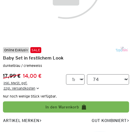
Online Exklusiv
SALE
Baby Set in festlichem Look
dunkelblau / cremeweiss
17,99 €
14,00 €
Vorheriger Preis:
Neuer Preis:
inkl. MwSt. ggf.

zzgl. Versandkosten
Nur noch wenige Stück verfügbar.
In den Warenkorb
ARTIKEL MERKEN
GUT KOMBINIERT