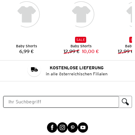
SALE
SA
Baby Shorts
Baby Shorts
Baby 
6,99 €
12,99 €
10,00 €
12,99 €
Preis:
Vorheriger Preis:
Neuer Preis:
KOSTENLOSE LIEFERUNG
in alle österreichischen Filialen