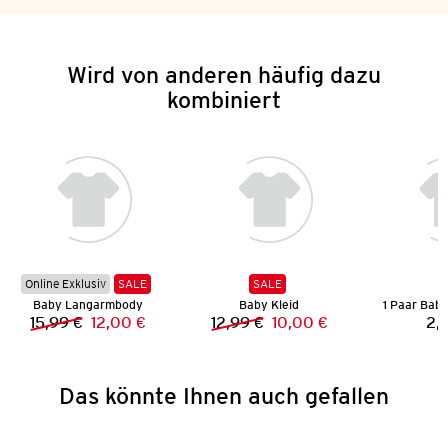
Wird von anderen häufig dazu
kombiniert
Online Exklusiv
SALE
SALE
Baby Langarmbody
Baby Kleid
15,99 €
12,00 €
12,99 €
10,00 €
2,
Vorheriger Preis:
Neuer Preis:
Vorheriger Preis:
Neuer Preis:
Das könnte Ihnen auch gefallen