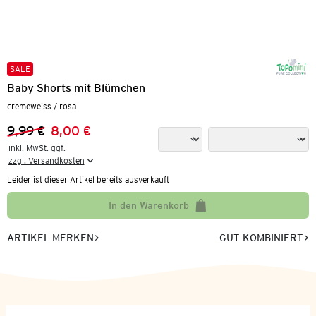
SALE
Baby Shorts mit Blümchen
cremeweiss / rosa
9,99 €
8,00 €
Vorheriger Preis:
Neuer Preis:
inkl. MwSt. ggf.

zzgl. Versandkosten
Leider ist dieser Artikel bereits ausverkauft
In den Warenkorb
ARTIKEL MERKEN
GUT KOMBINIERT