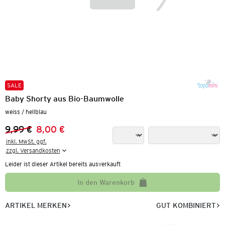
SALE
Baby Shorty aus Bio-Baumwolle
weiss / hellblau
9,99 €
8,00 €
Vorheriger Preis:
Neuer Preis:
inkl. MwSt. ggf.

zzgl. Versandkosten
Leider ist dieser Artikel bereits ausverkauft
In den Warenkorb
ARTIKEL MERKEN
GUT KOMBINIERT