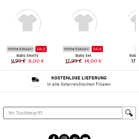
Online Exklusiv
SALE
Online Exklusiv
SALE
N
Baby Shorty
Baby Set
Baby
9,99 €
8,00 €
17,99 €
14,00 €
17,
Vorheriger Preis:
Neuer Preis:
Vorheriger Preis:
Neuer Preis:
KOSTENLOSE LIEFERUNG
in alle österreichischen Filialen