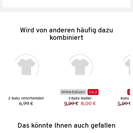
Wird von anderen häufig dazu
kombiniert
Online Exklusiv
SALE
SA
2 Baby Unterhemden
3 Baby Radler
Baby B
6,99 €
9,99 €
8,00 €
5,99 €
Preis:
Vorheriger Preis:
Neuer Preis:
Das könnte Ihnen auch gefallen