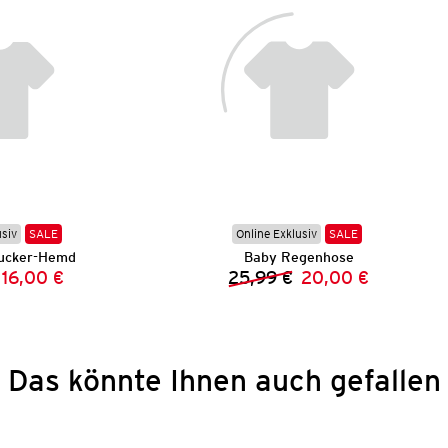
usiv
SALE
Online Exklusiv
SALE
ucker-Hemd
Baby Regenhose
16,00 €
25,99 €
20,00 €
Vorheriger Preis:
Neuer Preis:
Vorheriger Preis:
Neuer Preis:
Das könnte Ihnen auch gefallen