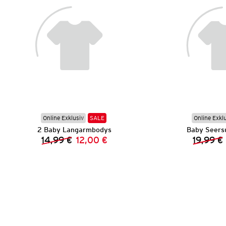
Online Exklusiv
SALE
Online Exkl
2 Baby Langarmbodys
Baby Seers
14,99 €
12,00 €
19,99 €
Vorheriger Preis:
Neuer Preis: