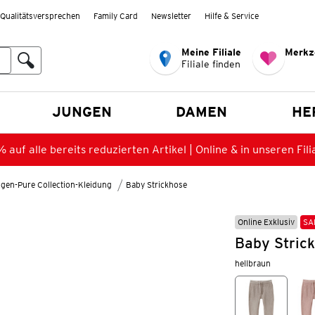
Qualitätsversprechen
Family Card
Newsletter
Hilfe & Service
Meine Filiale
Merkz
Filiale finden
en
JUNGEN
DAMEN
HE
 auf alle bereits reduzierten Artikel | Online & in unseren Fili
gen-Pure Collection-Kleidung
Baby Strickhose
Online Exklusiv
SA
Baby Stric
hellbraun