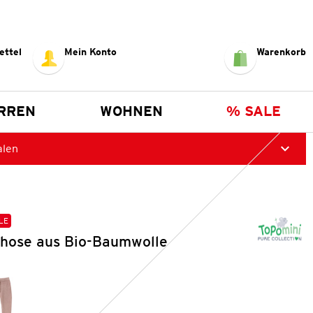
ettel
Mein Konto
Warenkorb
RREN
WOHNEN
% SALE
alen
LE
khose aus Bio-Baumwolle