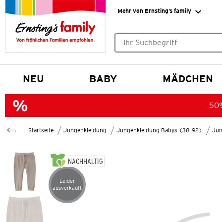
Mehr von Ernsting’s family
Keine Suchvorschläge gefund
NEU
BABY
MÄDCHEN
50%
Startseite
Jungenkleidung
Jungenkleidung Babys (38-92)
Jun
NACHHALTIG
Leider
Artikel leider ausverkauft
ausverkauft