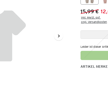
15,99 €
12
Vorheriger 
Neuer Preis
inkl. MwSt. ggf.

zzgl. Versandkosten
Leider ist dieser Arti
ARTIKEL MERK