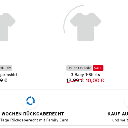
Exklusiv
Online Exklusiv
SALE
garmshirt
3 Baby T-Shirts
9 €
12,99 €
10,00 €
Preis:
Vorheriger Preis:
Neuer Preis:
 WOCHEN RÜCKGABERECHT
KAUF A
 Tage Rückgaberecht mit Family Card
und wei