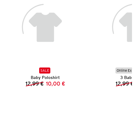
SALE
Online Exkl
Baby Poloshirt
3 Baby 
12,99 €
10,00 €
12,99 €
Vorheriger Preis:
Neuer Preis: