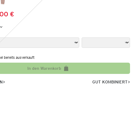
,00 €
Preis:
:
kel bereits ausverkauft
In den Warenkorb
EN
GUT KOMBINIERT