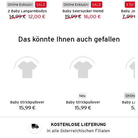
Online Exklusiv
SALE
Online Exklusiv
SALE
3 für 2
2 Baby Langarmbodys
Baby Seersucker-Hemd
Baby Jog
14,99 €
12,00 €
19,99 €
16,00 €
7,99 €
Vorheriger Preis:
Neuer Preis:
Vorheriger Preis:
Neuer Preis:
Das könnte Ihnen auch gefallen
Neu
Online 
Baby Strickpullover
Baby Strickpullover
Baby Lan
15,99 €
15,99 €
5,
Preis:
Preis:
KOSTENLOSE LIEFERUNG
in alle österreichischen Filialen