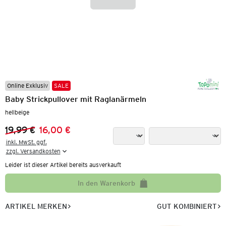
Online Exklusiv
SALE
Baby Strickpullover mit Raglanärmeln
hellbeige
19,99 €
16,00 €
Vorheriger Preis:
Neuer Preis:
inkl. MwSt. ggf.

zzgl. Versandkosten
Leider ist dieser Artikel bereits ausverkauft
In den Warenkorb
ARTIKEL MERKEN
GUT KOMBINIERT