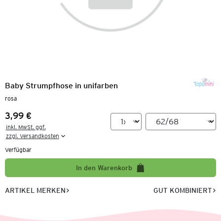
Baby Strumpfhose in unifarben
rosa
3,99 €
Preis:
inkl. MwSt. ggf.

zzgl. Versandkosten
Verfügbar
In den Warenkorb
ARTIKEL MERKEN
GUT KOMBINIERT