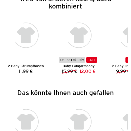
kombiniert
Online Exklusiv
SALE
SA
2 Baby Strumpfhosen
Baby Langarmbody
11,99 €
15,99 €
12,00 €
9,99 €
Preis:
Vorheriger Preis:
Neuer Preis:
Das könnte Ihnen auch gefallen