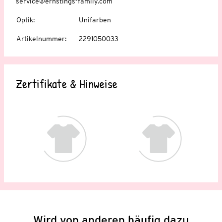
service@ernstings-family.com
Optik
:
Unifarben
Artikelnummer
:
2291050033
Zertifikate & Hinweise
Wird von anderen häufig dazu