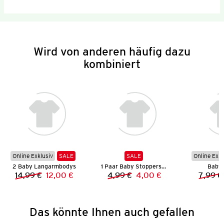
Wird von anderen häufig dazu
kombiniert
Online Exklusiv
SALE
SALE
Online Exkl
2 Baby Langarmbodys
1 Paar Baby Stoppersocken
Baby 
14,99 €
12,00 €
4,99 €
4,00 €
7,99 €
Vorheriger Preis:
Neuer Preis:
Vorheriger Preis:
Neuer Preis:
Das könnte Ihnen auch gefallen