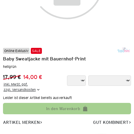
Online Exklusiv
SALE
Baby Sweatjacke mit Bauernhof-Print
hellgrün
17,99 €
14,00 €
Vorheriger Preis:
Neuer Preis:
inkl. MwSt. ggf.

zzgl. Versandkosten
Leider ist dieser Artikel bereits ausverkauft
In den Warenkorb
ARTIKEL MERKEN
GUT KOMBINIERT