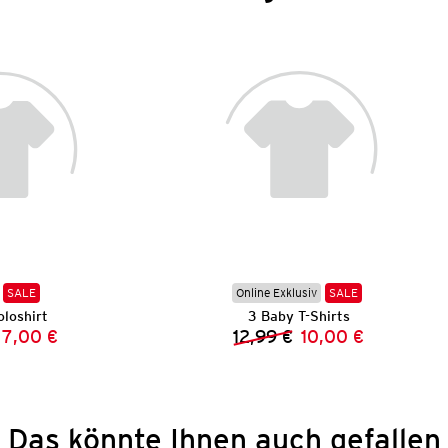
SALE
Online Exklusiv
SALE
loshirt
3 Baby T-Shirts
7,00 €
12,99 €
10,00 €
Vorheriger Preis:
Neuer Preis:
Vorheriger Preis:
Neuer Preis:
Das könnte Ihnen auch gefallen