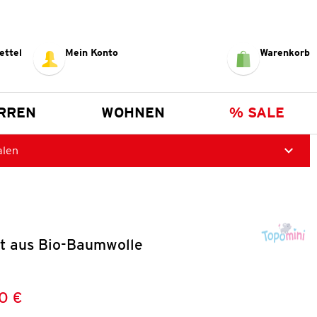
ettel
Mein Konto
Warenkorb
RREN
WOHNEN
% SALE
alen
rt aus Bio-Baumwolle
0 €
Preis:
: