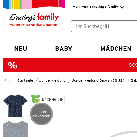
Mehr von Ernsting’s family
Keine Suchvorschläge gefund
NEU
BABY
MÄDCHEN
50%
Startseite
Jungenkleidung
Jungenkleidung Babys (38-92)
Bab
NACHHALTIG
Leider
Artikel leider ausverkauft
ausverkauft