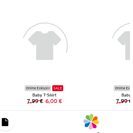
Online Exklusiv
SALE
Online Exkl
Baby T-Shirt
Baby 
7,99 €
6,00 €
7,99 €
Vorheriger Preis:
Neuer Preis: