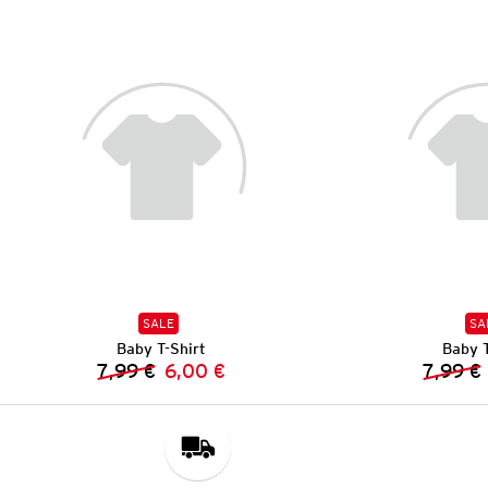
SALE
SA
Baby T-Shirt
Baby T
7,99 €
6,00 €
7,99 €
Vorheriger Preis:
Neuer Preis: