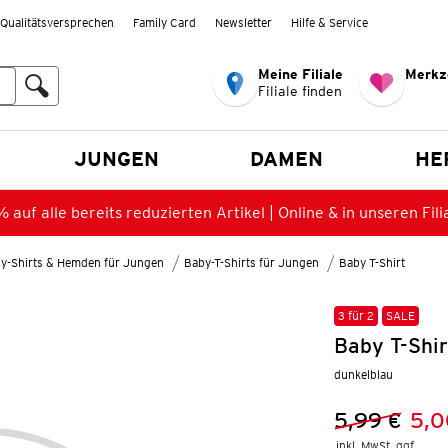
Qualitätsversprechen
Family Card
Newsletter
Hilfe & Service
Meine Filiale
Merkz
Filiale finden
en
JUNGEN
DAMEN
HE
 auf alle bereits reduzierten Artikel | Online & in unseren Fili
y-Shirts & Hemden für Jungen
Baby-T-Shirts für Jungen
Baby T-Shirt
3 für 2
SALE
Baby T-Shi
dunkelblau
5,99 €
5,0
Vorheriger 
Neuer Preis
inkl. MwSt. ggf.
