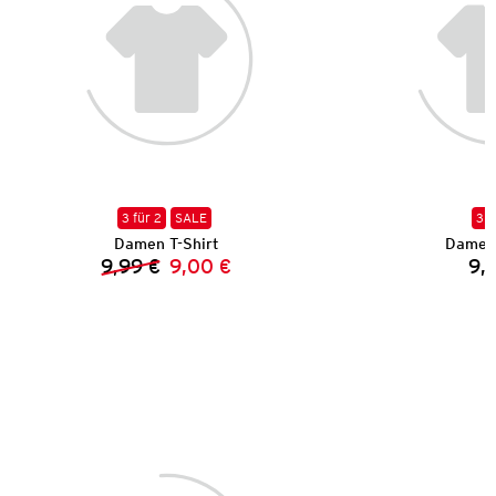
3 für 2
SALE
3 f
Damen T-Shirt
Damen 
9,99 €
9,00 €
9,
Vorheriger Preis:
Neuer Preis: