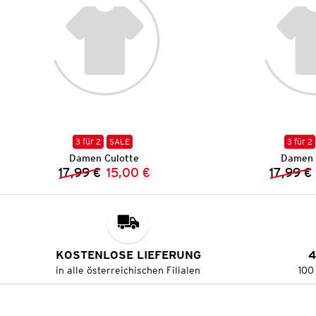
3 für 2
SALE
3 für 2
Damen Culotte
Damen 
17,99 €
15,00 €
17,99 €
Vorheriger Preis:
Neuer Preis:
KOSTENLOSE LIEFERUNG
4
in alle österreichischen Filialen
100