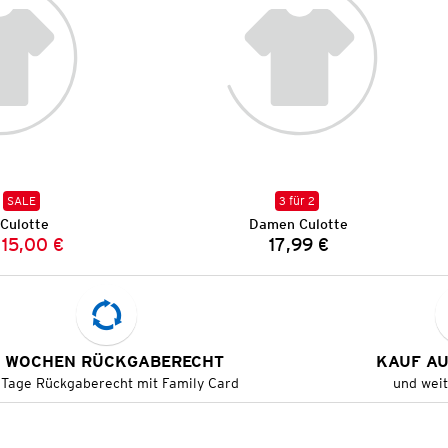
SALE
3 für 2
Culotte
Damen Culotte
15,00 €
17,99 €
Vorheriger Preis:
Neuer Preis:
Preis:
 WOCHEN RÜCKGABERECHT
KAUF A
 Tage Rückgaberecht mit Family Card
und wei