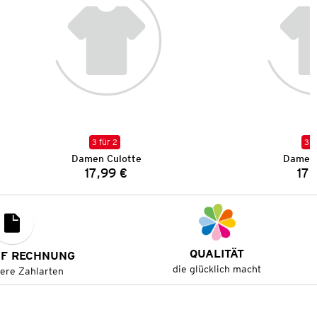
3 für 2
3 f
Damen Culotte
Damen 
17,99 €
17,
Preis:
QUALITÄT
UF RECHNUNG
die glücklich macht
tere Zahlarten