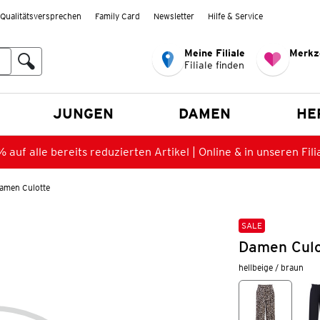
Qualitätsversprechen
Family Card
Newsletter
Hilfe & Service
Meine Filiale
Merkz
Filiale finden
en
JUNGEN
DAMEN
HE
 auf alle bereits reduzierten Artikel | Online & in unseren Fili
amen Culotte
SALE
Damen Culo
hellbeige / braun