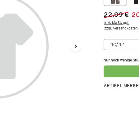
22,99 €
2
Vorheriger 
Neuer Preis
inkl. MwSt. ggf.

zzgl. Versandkosten
Nur noch wenige Stü
ARTIKEL MERK