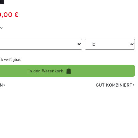
0,00 €
Preis:
:
ck verfügbar.
In den Warenkorb
EN
GUT KOMBINIERT