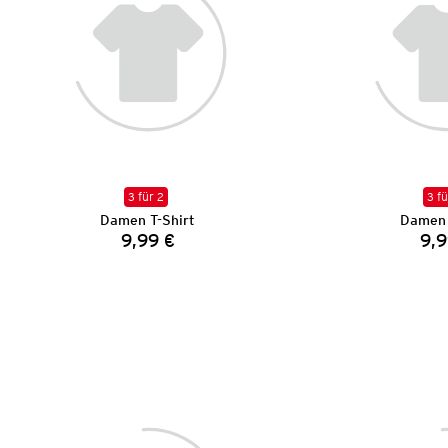
3 für 2
3 fü
Damen T-Shirt
Damen 
9,99 €
9,9
Preis: