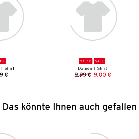
r 2
3 für 2
SALE
T-Shirt
Damen T-Shirt
9 €
9,99 €
9,00 €
Preis:
Vorheriger Preis:
Neuer Preis:
Das könnte Ihnen auch gefallen