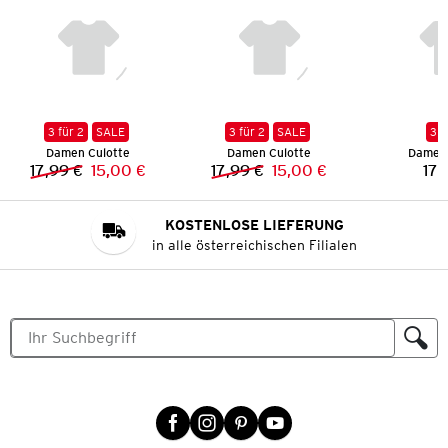
3 für 2
SALE
3 für 2
SALE
3 f
Damen Culotte
Damen Culotte
Damen 
17,99 €
15,00 €
17,99 €
15,00 €
17,
Vorheriger Preis:
Neuer Preis:
Vorheriger Preis:
Neuer Preis:
KOSTENLOSE LIEFERUNG
in alle österreichischen Filialen