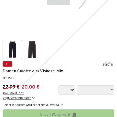
SALE
Damen Culotte aus Viskose-Mix
schwarz
22,99 €
20,00 €
Vorheriger Preis:
Neuer Preis:
inkl. MwSt. ggf.

zzgl. Versandkosten
Leider ist dieser Artikel bereits ausverkauft
In den Warenkorb