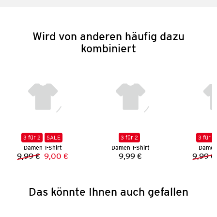
Wird von anderen häufig dazu
kombiniert
3 für 2
SALE
3 für 2
3 für 2
Damen T-Shirt
Damen T-Shirt
Damen 
9,99 €
9,00 €
9,99 €
9,99 €
Vorheriger Preis:
Neuer Preis:
Preis:
Das könnte Ihnen auch gefallen