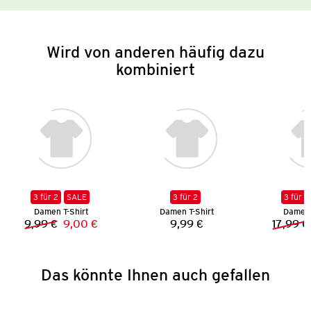
Wird von anderen häufig dazu
kombiniert
3 für 2
SALE
3 für 2
3 für 2
Damen T-Shirt
Damen T-Shirt
Damen 
9,99 €
9,00 €
9,99 €
17,99 €
Vorheriger Preis:
Neuer Preis:
Preis:
Das könnte Ihnen auch gefallen