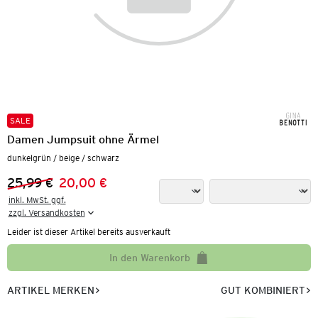
SALE
Damen Jumpsuit ohne Ärmel
dunkelgrün / beige / schwarz
25,99 €
20,00 €
Vorheriger Preis:
Neuer Preis:
inkl. MwSt. ggf.

zzgl. Versandkosten
Leider ist dieser Artikel bereits ausverkauft
In den Warenkorb
ARTIKEL MERKEN
GUT KOMBINIERT