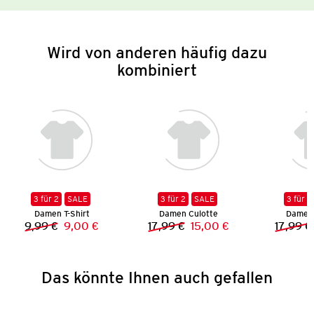
Wird von anderen häufig dazu
kombiniert
3 für 2
SALE
3 für 2
SALE
3 für 2
Damen T-Shirt
Damen Culotte
Damen 
9,99 €
9,00 €
17,99 €
15,00 €
17,99 €
Vorheriger Preis:
Neuer Preis:
Vorheriger Preis:
Neuer Preis:
Das könnte Ihnen auch gefallen