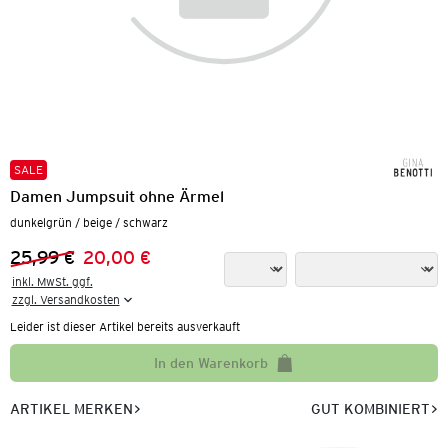
SALE
Damen Jumpsuit ohne Ärmel
dunkelgrün / beige / schwarz
25,99 €
20,00 €
Vorheriger Preis:
Neuer Preis:
inkl. MwSt. ggf.

zzgl. Versandkosten
Leider ist dieser Artikel bereits ausverkauft
In den Warenkorb
ARTIKEL MERKEN
GUT KOMBINIERT