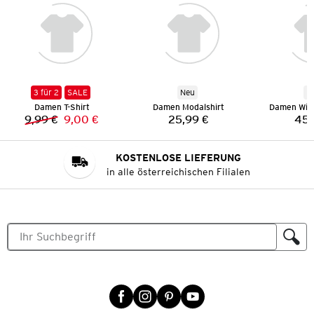
3 für 2
SALE
Neu
N
Damen T-Shirt
Damen Modalshirt
Damen Wild
9,99 €
9,00 €
25,99 €
45,
Vorheriger Preis:
Neuer Preis:
Preis:
KOSTENLOSE LIEFERUNG
in alle österreichischen Filialen