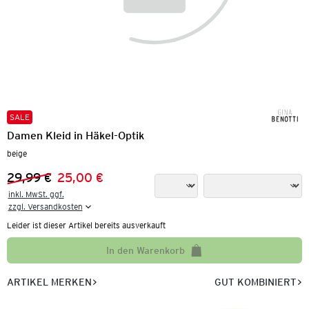
SALE
Damen Kleid in Häkel-Optik
beige
29,99 €
25,00 €
Vorheriger Preis:
Neuer Preis:
inkl. MwSt. ggf.

zzgl. Versandkosten
Leider ist dieser Artikel bereits ausverkauft
In den Warenkorb
ARTIKEL MERKEN
GUT KOMBINIERT