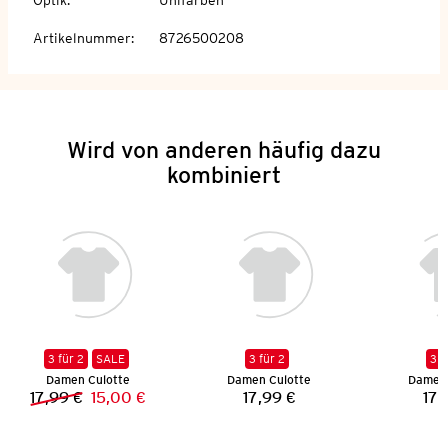
Artikelnummer
:
8726500208
Wird von anderen häufig dazu
kombiniert
3 für 2
SALE
3 für 2
3 f
Damen Culotte
Damen Culotte
Damen 
17,99 €
15,00 €
17,99 €
17,
Vorheriger Preis:
Neuer Preis:
Preis: