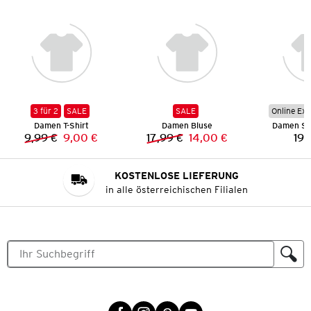
3 für 2
SALE
SALE
Online Exk
Damen T-Shirt
Damen Bluse
Damen Sp
9,99 €
9,00 €
17,99 €
14,00 €
19,
Vorheriger Preis:
Neuer Preis:
Vorheriger Preis:
Neuer Preis:
KOSTENLOSE LIEFERUNG
in alle österreichischen Filialen