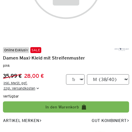
Online Exklusiv
SALE
Damen Maxi-Kleid mit Streifenmuster
pink
35,99 €
28,00 €
Vorheriger Preis:
Neuer Preis:
inkl. MwSt. ggf.

zzgl. Versandkosten
Verfügbar
In den Warenkorb
ARTIKEL MERKEN
GUT KOMBINIERT