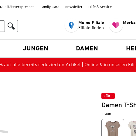
Qualitätsversprechen
Family Card
Newsletter
Hilfe & Service
Meine Filiale
Merkz
Filiale finden
en
JUNGEN
DAMEN
HE
 auf alle bereits reduzierten Artikel | Online & in unseren Fili
3 für 2
Damen T-Sh
braun