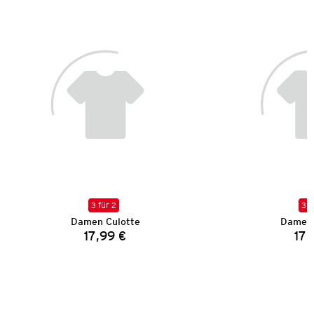
3 für 2
3 f
Damen Culotte
Damen 
17,99 €
17,
Preis: