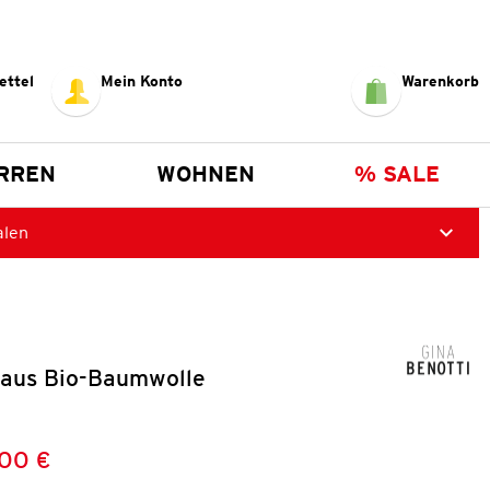
ettel
Mein Konto
Warenkorb
RREN
WOHNEN
% SALE
alen
aus Bio-Baumwolle
,00 €
Preis:
: