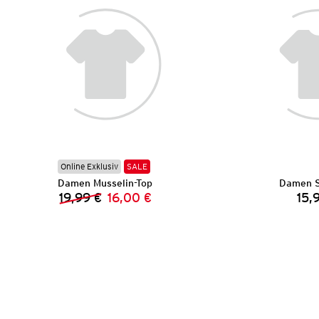
Online Exklusiv
SALE
Damen Musselin-Top
Damen S
19,99 €
16,00 €
15,
Vorheriger Preis:
Neuer Preis: