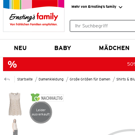
Mehr von Ernsting’s family
Keine Suchvorschläge gefund
NEU
BABY
MÄDCHEN
50%
Startseite
Damenkleidung
Große Größen für Damen
Shirts & B
NACHHALTIG
Leider
Artikel leider ausverkauft
ausverkauft