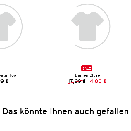
SALE
atin-Top
Damen Bluse
99 €
17,99 €
14,00 €
Preis:
Vorheriger Preis:
Neuer Preis:
Das könnte Ihnen auch gefallen