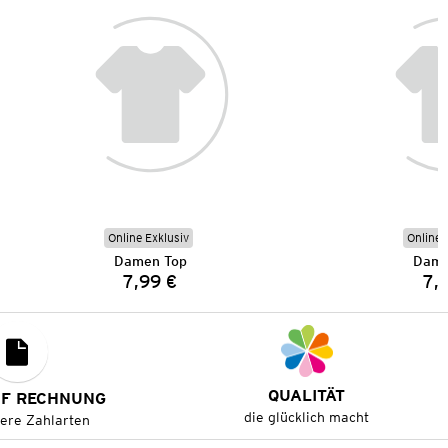
Online Exklusiv
Online 
Damen Top
Dame
7,99 €
7,
Preis:
QUALITÄT
UF RECHNUNG
die glücklich macht
tere Zahlarten