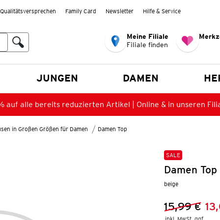
Qualitätsversprechen
Family Card
Newsletter
Hilfe & Service
Meine Filiale
Merkz
Filiale finden
en
JUNGEN
DAMEN
HE
 auf alle bereits reduzierten Artikel | Online & in unseren Fili
lusen in Großen Größen für Damen
Damen Top
SALE
Damen Top 
beige
15,99 €
13
Vorheriger 
Neuer Preis
inkl. MwSt. ggf.
