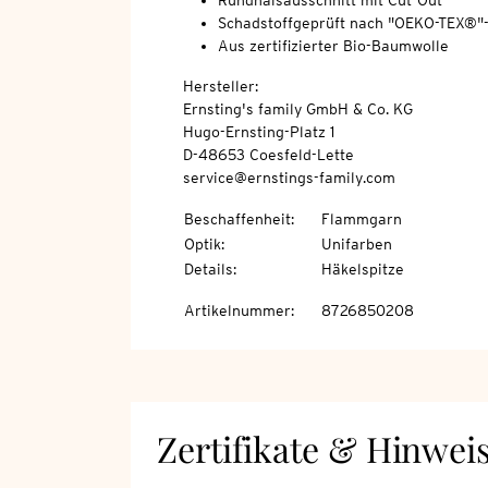
Rundhalsausschnitt mit Cut-Out
Schadstoffgeprüft nach "OEKO-TEX®"
Aus zertifizierter Bio-Baumwolle
Hersteller:
Ernsting's family GmbH & Co. KG
Hugo-Ernsting-Platz 1
D-48653 Coesfeld-Lette
service@ernstings-family.com
Beschaffenheit
:
Flammgarn
Optik
:
Unifarben
Details
:
Häkelspitze
Artikelnummer
:
8726850208
Zertifikate & Hinwei