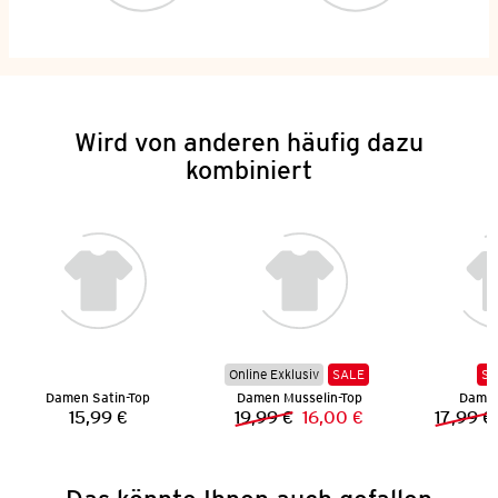
Wird von anderen häufig dazu
kombiniert
Online Exklusiv
SALE
SA
Damen Satin-Top
Damen Musselin-Top
Damen
15,99 €
19,99 €
16,00 €
17,99 €
Preis:
Vorheriger Preis:
Neuer Preis: