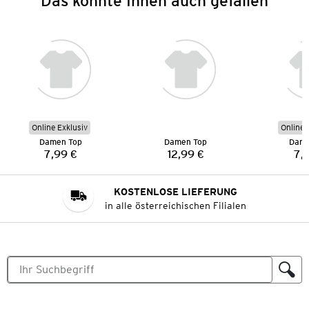
Das könnte Ihnen auch gefallen
Online Exklusiv
Online 
Damen Top
Damen Top
Dame
7,99 €
12,99 €
7,
Preis:
Preis:
KOSTENLOSE LIEFERUNG
in alle österreichischen Filialen