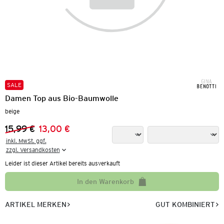
SALE
Damen Top aus Bio-Baumwolle
beige
15,99 €
13,00 €
Vorheriger Preis:
Neuer Preis:
inkl. MwSt. ggf.

zzgl. Versandkosten
Leider ist dieser Artikel bereits ausverkauft
In den Warenkorb
ARTIKEL MERKEN
GUT KOMBINIERT