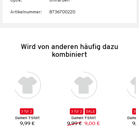
Artikelnummer
:
8736700220
Wird von anderen häufig dazu
kombiniert
3 für 2
3 für 2
SALE
3 f
Damen T-Shirt
Damen T-Shirt
Damen 
9,99 €
9,99 €
9,00 €
9,
Preis:
Vorheriger Preis:
Neuer Preis: