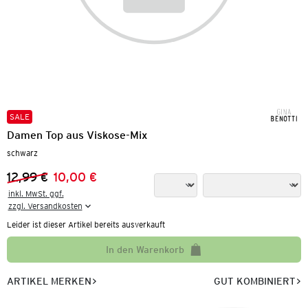
SALE
Damen Top aus Viskose-Mix
schwarz
12,99 €
10,00 €
Vorheriger Preis:
Neuer Preis:
inkl. MwSt. ggf.

zzgl. Versandkosten
Leider ist dieser Artikel bereits ausverkauft
In den Warenkorb
ARTIKEL MERKEN
GUT KOMBINIERT