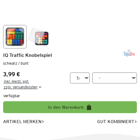
IQ Traffic Knobelspiel
schwarz / bunt
3,99 €
Preis:
inkl. MwSt. ggf.

zzgl. Versandkosten
Verfügbar
In den Warenkorb
ARTIKEL MERKEN
GUT KOMBINIERT