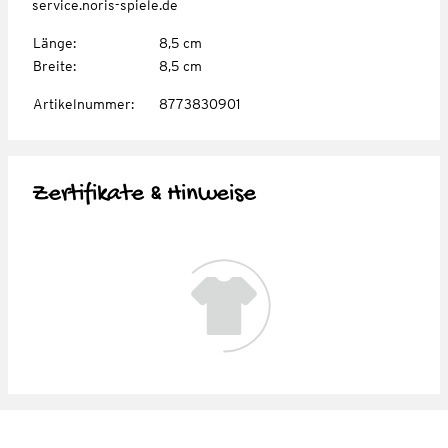
service.noris-spiele.de
Länge
:
8,5 cm
Breite
:
8,5 cm
Artikelnummer
:
8773830901
Zertifikate & Hinweise