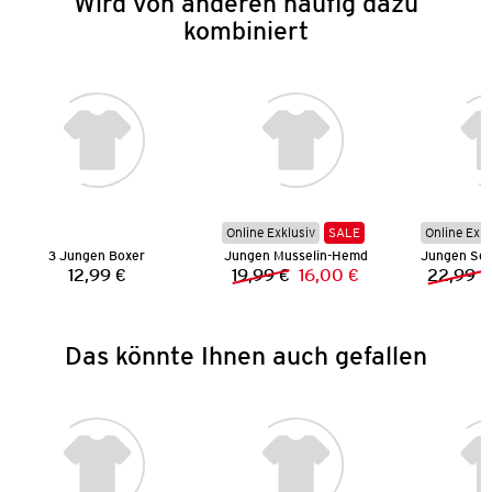
Wird von anderen häufig dazu
kombiniert
Online Exklusiv
SALE
Online Exkl
3 Jungen Boxer
Jungen Musselin-Hemd
12,99 €
19,99 €
16,00 €
22,99 €
Preis:
Vorheriger Preis:
Neuer Preis:
Das könnte Ihnen auch gefallen