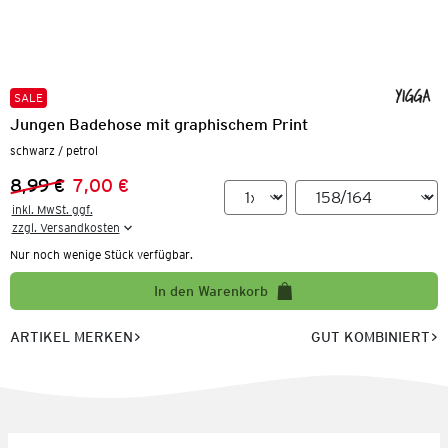
SALE
Jungen Badehose mit graphischem Print
schwarz / petrol
8,99 €
7,00 €
Vorheriger Preis:
Neuer Preis:
inkl. MwSt. ggf.

zzgl. Versandkosten
Nur noch wenige Stück verfügbar.
In den Warenkorb
ARTIKEL MERKEN
GUT KOMBINIERT